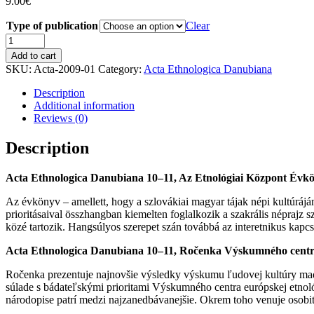
9.00
€
Type of publication
Clear
LISZKA
JÓZSEF
Add to cart
(ed.):
SKU:
Acta-2009-01
Category:
Acta Ethnologica Danubiana
Acta
Ethnologica
Description
Danubiana
Additional information
10–
Reviews (0)
11,
Az
Description
Etnológiai
Központ
Acta Ethnologica Danubiana 10–11, Az Etnológiai Központ Évk
Évkönyve
2008–
Az évkönyv – amellett, hogy a szlovákiai magyar tájak népi kultúrájá
2009
prioritásaival összhangban kiemelten foglalkozik a szakrális néprajz
quantity
közé tartozik. Hangsúlyos szerepet szán továbbá az interetnikus kapc
Acta Ethnologica Danubiana 10–11, Ročenka Výskumného centra
Ročenka prezentuje najnovšie výsledky výskumu ľudovej kultúry maďar
súlade s bádateľskými prioritami Výskumného centra európskej etno
národopise patrí medzi najzanedbávanejšie. Okrem toho venuje osobi