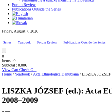
Národnostné a etnické menšiny na Slovensku
Forum Review
Publications Outside the Series
Friday, August 7, 2026
Series
Yearbook
Forum Review
Publications Outside the Series
0
Items :
0
Subtotal :
0.00
€
View Cart
Check Out
Home
/
Yearbook
/
Acta Ethnologica Danubiana
/ LISZKA JÓZSEF (e
LISZKA JÓZSEF (ed.): Acta Eth
2008–2009