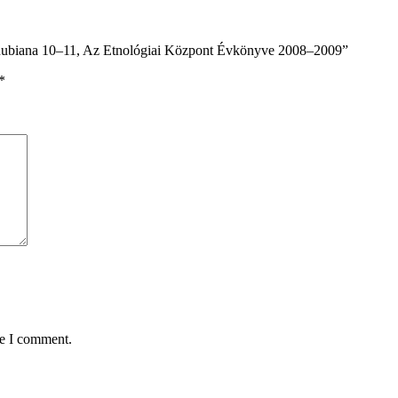
anubiana 10–11, Az Etnológiai Központ Évkönyve 2008–2009”
*
me I comment.