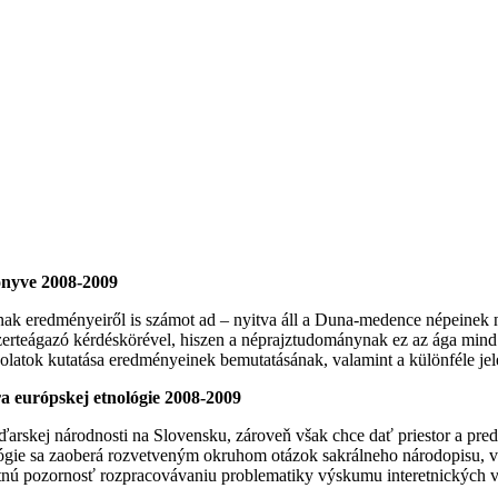
önyve 2008-2009
nak eredményeiről is számot ad – nyitva áll a Duna-medence népeinek né
 szerteágazó kérdéskörével, hiszen a néprajztudománynak ez az ága mind
solatok kutatása eredményeinek bemutatásának, valamint a különféle jele
 európskej etnológie 2008-2009
skej národnosti na Slovensku, zároveň však chce dať priestor a preds
lógie sa zaoberá rozvetveným okruhom otázok sakrálneho národopisu, 
tnú pozornosť rozpracovávaniu problematiky výskumu interetnických v