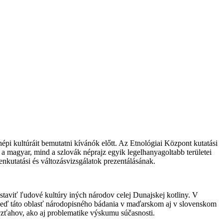
pi kultúráit bemutatni kívánók előtt. Az Etnológiai Központ kutatási
 a magyar, mind a szlovák néprajz egyik legelhanyagoltabb területei
nkutatási és változásvizsgálatok prezentálásának.
taviť ľudové kultúry iných národov celej Dunajskej kotliny. V
veď táto oblasť národopisného bádania v maďarskom aj v slovenskom
zťahov, ako aj problematike výskumu súčasnosti.