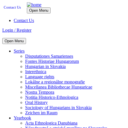
Contact Us
Open Menu
Contact Us
Login / Register
Open Menu
Series
Disputationes Samarienses
Fontes Historiae Hungarorum
Hungarian in Slovakia
Interethnica
Language rights
Lokálne a regionálne monografie
Miscellanea Bibliothecae Hungaricae
Nostra Tempora
Notitia Historico-Ethnologica
Oral History
Sociology of Hungarians in Slovakia
Zeichen im Raum
Yearbook
Acta Ethnologica Danubiana