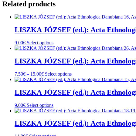
Related products
LISZKA JÓZSEF (ed.): Acta Ethnologi
This
9.00
€
Select options
product
has
multiple
LISZKA JÓZSEF (ed.): Acta Ethnologi
variants.
The
Price
This
7.50
€
–
15.00
€
Select options
options
range:
product
may
7.50€
has
be
through
multiple
LISZKA JÓZSEF (ed.): Acta Ethnologi
chosen
15.00€
variants.
on
The
the
This
9.00
€
Select options
options
product
product
may
page
has
be
multiple
LISZKA JÓZSEF (ed.): Acta Ethnologi
chosen
variants.
on
The
the
This