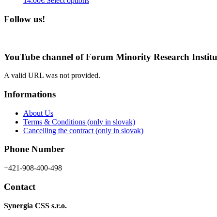
14.00
€
Select options
options
product
product
may
page
has
Follow us!
be
multiple
chosen
variants.
on
The
the
options
product
YouTube channel of Forum Minority Research Institu
may
page
be
A valid URL was not provided.
chosen
on
Informations
the
product
About Us
page
Terms & Conditions (only in slovak)
Cancelling the contract (only in slovak)
Phone Number
+421-908-400-498
Contact
Synergia CSS s.r.o.