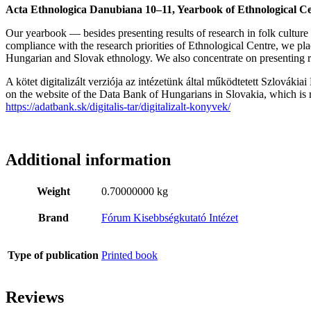
Acta Ethnologica Danubiana 10–11, Yearbook of Ethnological C
Our yearbook — besides presenting results of research in folk culture
compliance with the research priorities of Ethnological Centre, we plac
Hungarian and Slovak ethnology. We also concentrate on presenting resul
A kötet digitalizált verziója az intézetünk által működtetett Szlovákia
on the website of the Data Bank of Hungarians in Slovakia, which is r
https://adatbank.sk/digitalis-tar/digitalizalt-konyvek/
Additional information
Weight
0.70000000 kg
Brand
Fórum Kisebbségkutató Intézet
Type of publication
Printed book
Reviews