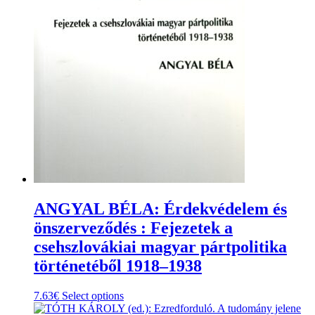
multiple
variants.
The
options
may
be
chosen
on
the
product
page
ANGYAL BÉLA: Érdekvédelem és
önszerveződés : Fejezetek a
csehszlovákiai magyar pártpolitika
történetéből 1918–1938
This
7.63
€
Select options
product