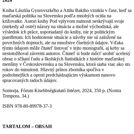
2024
Kniha Lászlóa Gyurovszkého a Attilu Bakiho vznikla v čase, keď sa
maďarská politika na Slovensku podľa mnohých ocitla na
križovatke. Autori knihy Pod vplyvom nutnosti neskrývajú svoje
(niekedy až ostré) názory na situáciu a možné východiská, ale
výsledok ich práce, usporiadaný do knihy, nie je politickým
pamfletom. Ich hodnotenie situácie a návrhy nie sú založené na
povrchných dojmoch, ale na množstve číselných údajov. Vďaka
týmto údajom môže čitateľ listovať v tejto monografii, aj keby sa
nestotožňoval závermi autorov. Čitateľ si bude môcť urobiť ucelený
obraz o sčítaní ľudu a školských štatistikách z histórie maďarskej
menšiny v Československu a na Slovensku, ktorá siaha viac ako sto
rokov do minulosti. Hlavný prínos zborníka spočíva v
podrobnejších a oproti predchádzajúcim výskumom nanovo
spracovaných radoch údajov.
Somorja, Fórum Kisebbségkutató Intézet, 2024, 350 p. (Nostra
Tempora, 34.)
ISBN 978-80-89978-37-3
TARTALOM – OBSAH