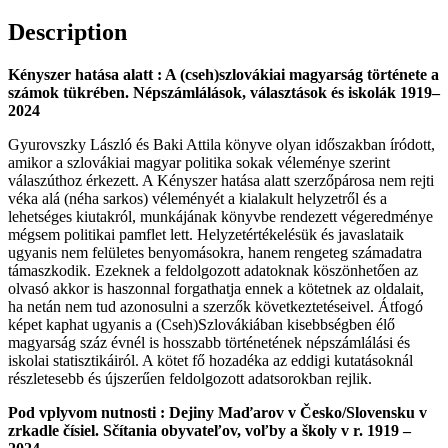
hatása
alatt
Description
:
A
Kényszer hatása alatt : A (cseh)szlovákiai magyarság története a
(cseh)szlovákiai
számok tükrében. Népszámlálások, választások és iskolák 1919–
magyarság
2024
története
a
Gyurovszky László és Baki Attila könyve olyan időszakban íródott,
számok
amikor a szlovákiai magyar politika sokak véleménye szerint
tükrében.
válaszúthoz érkezett. A Kényszer hatása alatt szerzőpárosa nem rejti
Népszámlálások,
véka alá (néha sarkos) véleményét a kialakult helyzetről és a
választások
lehetséges kiutakról, munkájának könyvbe rendezett végeredménye
és
mégsem politikai pamflet lett. Helyzetértékelésük és javaslataik
iskolák
ugyanis nem felületes benyomásokra, hanem rengeteg számadatra
1919–
támaszkodik. Ezeknek a feldolgozott adatoknak köszönhetően az
2024
olvasó akkor is haszonnal forgathatja ennek a kötetnek az oldalait,
quantity
ha netán nem tud azonosulni a szerzők következtetéseivel. Átfogó
képet kaphat ugyanis a (Cseh)Szlovákiában kisebbségben élő
magyarság száz évnél is hosszabb történetének népszámlálási és
iskolai statisztikáiról. A kötet fő hozadéka az eddigi kutatásoknál
részletesebb és újszerűen feldolgozott adatsorokban rejlik.
Pod vplyvom nutnosti : Dejiny Maďarov v Česko/Slovensku v
zrkadle čísiel. Sčítania obyvateľov, voľby a školy v r. 1919 –