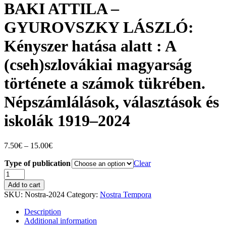
BAKI ATTILA –
GYUROVSZKY LÁSZLÓ:
Kényszer hatása alatt : A
(cseh)szlovákiai magyarság
története a számok tükrében.
Népszámlálások, választások és
iskolák 1919–2024
Price
7.50
€
–
15.00
€
range:
Type of publication
7.50€
Clear
through
BAKI
15.00€
ATTILA
Add to cart
–
SKU:
Nostra-2024
Category:
Nostra Tempora
GYUROVSZKY
LÁSZLÓ:
Description
Kényszer
Additional information