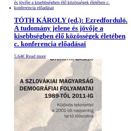
has
multiple
variants.
The
TÓTH KÁROLY (ed.): Ezredforduló.
options
A tudomány jelene és jövője a
may
be
kisebbségben élő közösségek életében
chosen
c. konferencia előadásai
on
the
product
5.64
€
Read more
page