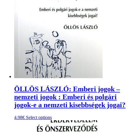
ÖLLÖS LÁSZLÓ: Emberi jogok –
nemzeti jogok : Emberi és polgári
jogok-e a nemzeti kisebbségek jogai?
This
4.98
€
Select options
product
has