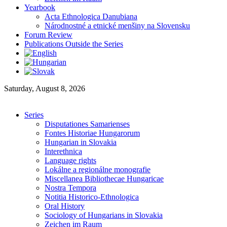
Yearbook
Acta Ethnologica Danubiana
Národnostné a etnické menšiny na Slovensku
Forum Review
Publications Outside the Series
Saturday, August 8, 2026
Series
Disputationes Samarienses
Fontes Historiae Hungarorum
Hungarian in Slovakia
Interethnica
Language rights
Lokálne a regionálne monografie
Miscellanea Bibliothecae Hungaricae
Nostra Tempora
Notitia Historico-Ethnologica
Oral History
Sociology of Hungarians in Slovakia
Zeichen im Raum