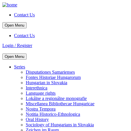
Contact Us
Open Menu
Contact Us
Login / Register
Open Menu
Series
Disputationes Samarienses
Fontes Historiae Hungarorum
Hungarian in Slovakia
Interethnica
Language rights
Lokálne a regionálne monografie
Miscellanea Bibliothecae Hungaricae
Nostra Tempora
Notitia Historico-Ethnologica
Oral History
Sociology of Hungarians in Slovakia
Zeichen im Raum