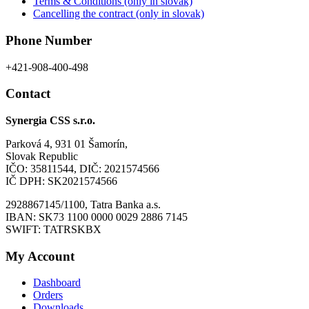
Terms & Conditions (only in slovak)
Cancelling the contract (only in slovak)
Phone Number
+421-908-400-498
Contact
Synergia CSS s.r.o.
Parková 4, 931 01 Šamorín,
Slovak Republic
IČO: 35811544, DIČ: 2021574566
IČ DPH: SK2021574566
2928867145/1100, Tatra Banka a.s.
IBAN: SK73 1100 0000 0029 2886 7145
SWIFT: TATRSKBX
My Account
Dashboard
Orders
Downloads