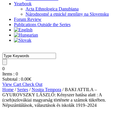
Yearbook
Acta Ethnologica Danubiana
Národnostné a etnické menšiny na Slovensku
Forum Review
Publications Outside the Series
0
Items :
0
Subtotal :
0.00
€
View Cart
Check Out
Home
/
Series
/
Nostra Tempora
/ BAKI ATTILA –
GYUROVSZKY LÁSZLÓ: Kényszer hatása alatt : A
(cseh)szlovákiai magyarság története a számok tükrében.
Népszámlálások, választások és iskolák 1919–2024