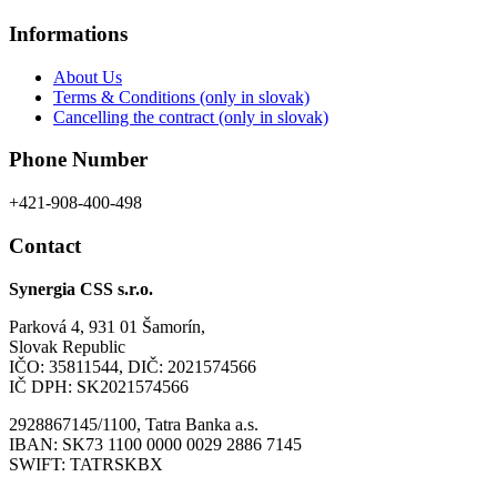
Informations
About Us
Terms & Conditions (only in slovak)
Cancelling the contract (only in slovak)
Phone Number
+421-908-400-498
Contact
Synergia CSS s.r.o.
Parková 4, 931 01 Šamorín,
Slovak Republic
IČO: 35811544, DIČ: 2021574566
IČ DPH: SK2021574566
2928867145/1100, Tatra Banka a.s.
IBAN: SK73 1100 0000 0029 2886 7145
SWIFT: TATRSKBX