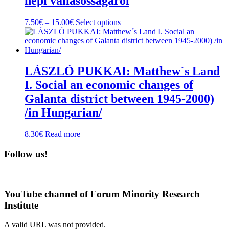
népi vallásosságáról
Price
This
7.50
€
–
15.00
€
Select options
range:
product
7.50€
has
through
multiple
15.00€
variants.
The
LÁSZLÓ PUKKAI: Matthew´s Land
options
I. Social an economic changes of
may
be
Galanta district between 1945-2000)
chosen
/in Hungarian/
on
the
product
8.30
€
Read more
page
Follow us!
YouTube channel of Forum Minority Research
Institute
A valid URL was not provided.