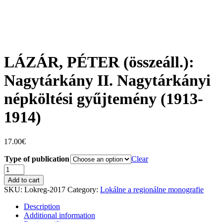
LÁZÁR, PÉTER (összeáll.):
Nagytárkány II. Nagytárkányi
népköltési gyűjtemény (1913-
1914)
17.00
€
Type of publication
Clear
LÁZÁR,
PÉTER
Add to cart
(összeáll.):
SKU:
Lokreg-2017
Category:
Lokálne a regionálne monografie
Nagytárkány
II.
Description
Nagytárkányi
Additional information
népköltési