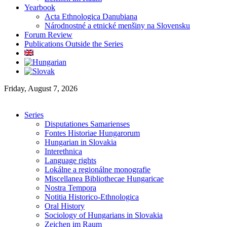
Yearbook
Acta Ethnologica Danubiana
Národnostné a etnické menšiny na Slovensku
Forum Review
Publications Outside the Series
Friday, August 7, 2026
Series
Disputationes Samarienses
Fontes Historiae Hungarorum
Hungarian in Slovakia
Interethnica
Language rights
Lokálne a regionálne monografie
Miscellanea Bibliothecae Hungaricae
Nostra Tempora
Notitia Historico-Ethnologica
Oral History
Sociology of Hungarians in Slovakia
Zeichen im Raum