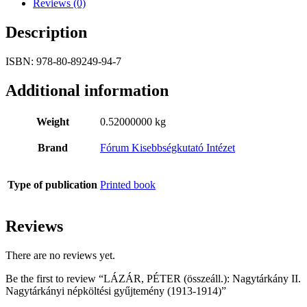
Reviews (0)
gyűjtemény
(1913-
Description
1914)
quantity
ISBN: 978-80-89249-94-7
Additional information
Weight
0.52000000 kg
Brand
Fórum Kisebbségkutató Intézet
Type of publication
Printed book
Reviews
There are no reviews yet.
Be the first to review “LÁZÁR, PÉTER (összeáll.): Nagytárkány II.
Nagytárkányi népköltési gyűjtemény (1913-1914)”