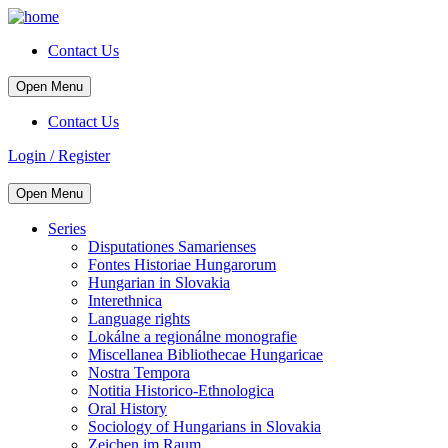
Contact Us
Open Menu
Contact Us
Login / Register
Open Menu
Series
Disputationes Samarienses
Fontes Historiae Hungarorum
Hungarian in Slovakia
Interethnica
Language rights
Lokálne a regionálne monografie
Miscellanea Bibliothecae Hungaricae
Nostra Tempora
Notitia Historico-Ethnologica
Oral History
Sociology of Hungarians in Slovakia
Zeichen im Raum