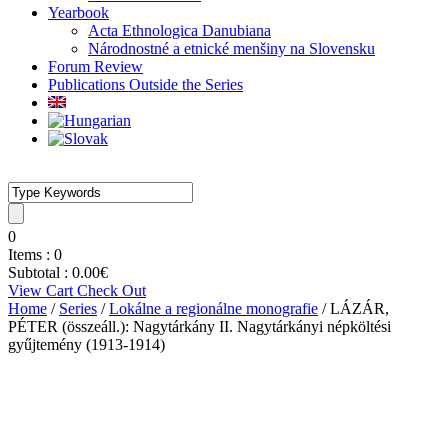
Yearbook
Acta Ethnologica Danubiana
Národnostné a etnické menšiny na Slovensku
Forum Review
Publications Outside the Series
0
Items :
0
Subtotal :
0.00
€
View Cart
Check Out
Home
/
Series
/
Lokálne a regionálne monografie
/ LÁZÁR,
PÉTER (összeáll.): Nagytárkány II. Nagytárkányi népköltési
gyűjtemény (1913-1914)