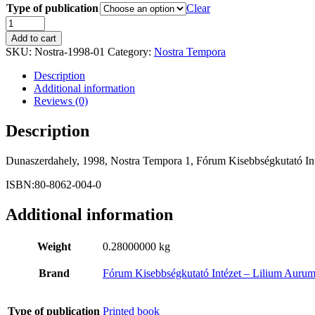
Type of publication
Clear
PETŐCZ,
KÁLMÁN:
Add to cart
Választások
SKU:
Nostra-1998-01
Category:
Nostra Tempora
és
felosztások
Description
quantity
Additional information
Reviews (0)
Description
Dunaszerdahely, 1998, Nostra Tempora 1, Fórum Kisebbségkutató In
ISBN:80-8062-004-0
Additional information
Weight
0.28000000 kg
Brand
Fórum Kisebbségkutató Intézet – Lilium Auru
Type of publication
Printed book