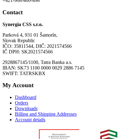
+421-908-400-498
Contact
Synergia CSS s.r.o.
Parková 4, 931 01 Šamorín,
Slovak Republic
IČO: 35811544, DIČ: 2021574566
IČ DPH: SK2021574566
2928867145/1100, Tatra Banka a.s.
IBAN: SK73 1100 0000 0029 2886 7145
SWIFT: TATRSKBX
My Account
Dashboard
Orders
Downloads
Billing and Shipping Addresses
Account details