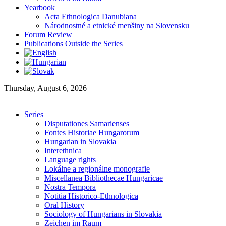
Yearbook
Acta Ethnologica Danubiana
Národnostné a etnické menšiny na Slovensku
Forum Review
Publications Outside the Series
Thursday, August 6, 2026
Series
Disputationes Samarienses
Fontes Historiae Hungarorum
Hungarian in Slovakia
Interethnica
Language rights
Lokálne a regionálne monografie
Miscellanea Bibliothecae Hungaricae
Nostra Tempora
Notitia Historico-Ethnologica
Oral History
Sociology of Hungarians in Slovakia
Zeichen im Raum