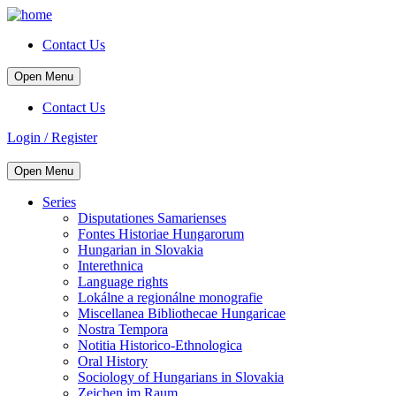
Contact Us
Open Menu
Contact Us
Login / Register
Open Menu
Series
Disputationes Samarienses
Fontes Historiae Hungarorum
Hungarian in Slovakia
Interethnica
Language rights
Lokálne a regionálne monografie
Miscellanea Bibliothecae Hungaricae
Nostra Tempora
Notitia Historico-Ethnologica
Oral History
Sociology of Hungarians in Slovakia
Zeichen im Raum