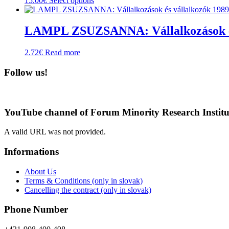
15.00
€
Select options
page
be
product
chosen
has
on
multiple
LAMPL ZSUZSANNA: Vállalkozások és
the
variants.
product
The
2.72
€
Read more
page
options
may
Follow us!
be
chosen
on
the
product
YouTube channel of Forum Minority Research Institu
page
A valid URL was not provided.
Informations
About Us
Terms & Conditions (only in slovak)
Cancelling the contract (only in slovak)
Phone Number