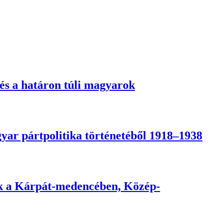
s a határon túli magyarok
ar pártpolitika történetéből 1918–1938
ók a Kárpát-medencében, Közép-