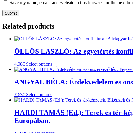
Save my name, email, and website in this browser for the next ti
Related products
ÖLLÖS LÁSZLÓ: Az egyetértés konflik
This
4.98
€
Select options
product
has
multiple
ANGYAL BÉLA: Érdekvédelem és önszerv
variants.
The
This
7.63
€
Select options
options
product
may
has
be
multiple
HARDI TAMÁS (Ed.): Terek és tér-képz
chosen
variants.
on
Európában.
The
the
options
product
may
This