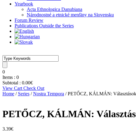
Yearbook
Acta Ethnologica Danubiana
Národnostné a etnické menšiny na Slovensku
Forum Review
Publications Outside the Series
0
Items :
0
Subtotal :
0.00
€
View Cart
Check Out
Home
/
Series
/
Nostra Tempora
/ PETŐCZ, KÁLMÁN: Választások é
PETŐCZ, KÁLMÁN: Választások
3.39
€