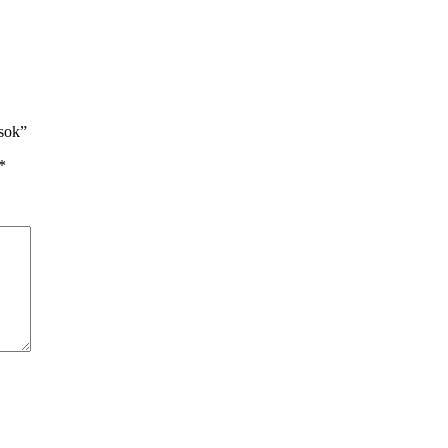
sok”
*