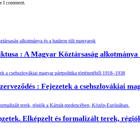
me I comment.
tusa : A Magyar Köztársaság alkotmánya é
eződés : Fejezetek a csehszlovákiai magy
etek. Elképzelt és formalizált terek, régi