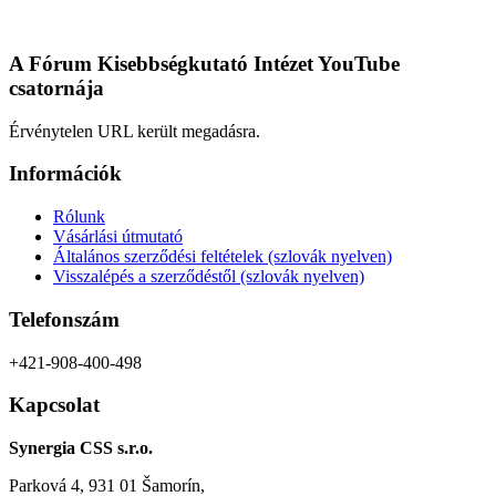
A Fórum Kisebbségkutató Intézet YouTube
csatornája
Érvénytelen URL került megadásra.
Információk
Rólunk
Vásárlási útmutató
Általános szerződési feltételek (szlovák nyelven)
Visszalépés a szerződéstől (szlovák nyelven)
Telefonszám
+421-908-400-498
Kapcsolat
Synergia CSS s.r.o.
Parková 4, 931 01 Šamorín,