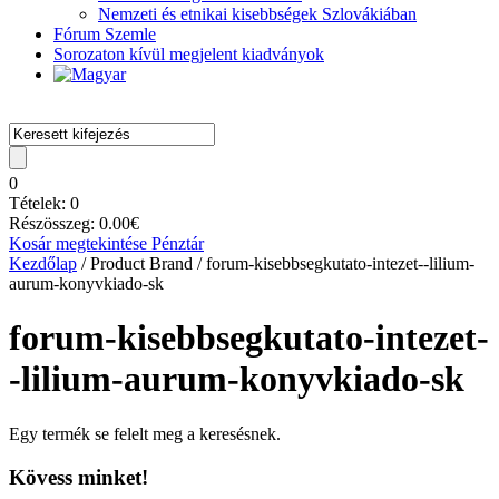
Nemzeti és etnikai kisebbségek Szlovákiában
Fórum Szemle
Sorozaton kívül megjelent kiadványok
0
Tételek:
0
Részösszeg:
0.00
€
Kosár megtekintése
Pénztár
Kezdőlap
/ Product Brand / forum-kisebbsegkutato-intezet--lilium-
aurum-konyvkiado-sk
forum-kisebbsegkutato-intezet-
-lilium-aurum-konyvkiado-sk
Egy termék se felelt meg a keresésnek.
Kövess minket!