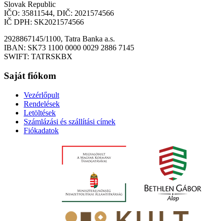
Slovak Republic
IČO: 35811544, DIČ: 2021574566
IČ DPH: SK2021574566
2928867145/1100, Tatra Banka a.s.
IBAN: SK73 1100 0000 0029 2886 7145
SWIFT: TATRSKBX
Saját fiókom
Vezérlőpult
Rendelések
Letöltések
Számlázási és szállítási címek
Fiókadatok