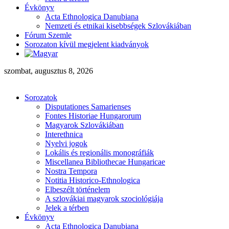
Évkönyv
Acta Ethnologica Danubiana
Nemzeti és etnikai kisebbségek Szlovákiában
Fórum Szemle
Sorozaton kívül megjelent kiadványok
szombat, augusztus 8, 2026
Sorozatok
Disputationes Samarienses
Fontes Historiae Hungarorum
Magyarok Szlovákiában
Interethnica
Nyelvi jogok
Lokális és regionális monográfiák
Miscellanea Bibliothecae Hungaricae
Nostra Tempora
Notitia Historico-Ethnologica
Elbeszélt történelem
A szlovákiai magyarok szociológiája
Jelek a térben
Évkönyv
Acta Ethnologica Danubiana