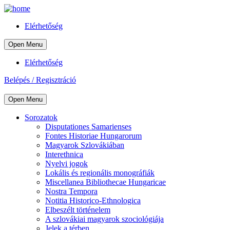
Elérhetőség
Open Menu
Elérhetőség
Belépés / Regisztráció
Open Menu
Sorozatok
Disputationes Samarienses
Fontes Historiae Hungarorum
Magyarok Szlovákiában
Interethnica
Nyelvi jogok
Lokális és regionális monográfiák
Miscellanea Bibliothecae Hungaricae
Nostra Tempora
Notitia Historico-Ethnologica
Elbeszélt történelem
A szlovákiai magyarok szociológiája
Jelek a térben