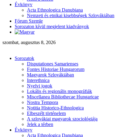
Évkönyv
Acta Ethnologica Danubiana
Nemzeti és etnikai kisebbségek Szlovákiában
Fórum Szemle
Sorozaton kívül megjelent kiadványok
szombat, augusztus 8, 2026
Sorozatok
Disputationes Samarienses
Fontes Historiae Hungarorum
Magyarok Szlovákiában
Interethnica
Nyelvi jogok
Lokális és regionális monográfiák
Miscellanea Bibliothecae Hungaricae
Nostra Tempora
Notitia Historico-Ethnologica
Elbeszélt történelem
A szlovákiai magyarok szociológiája
Jelek a térben
Évkönyv
Acta Ethnologica Danubiana