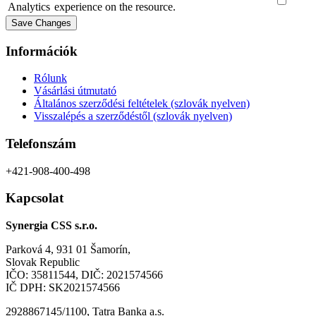
Analytics
experience on the resource.
Save Changes
Információk
Rólunk
Vásárlási útmutató
Általános szerződési feltételek (szlovák nyelven)
Visszalépés a szerződéstől (szlovák nyelven)
Telefonszám
+421-908-400-498
Kapcsolat
Synergia CSS s.r.o.
Parková 4, 931 01 Šamorín,
Slovak Republic
IČO: 35811544, DIČ: 2021574566
IČ DPH: SK2021574566
2928867145/1100, Tatra Banka a.s.