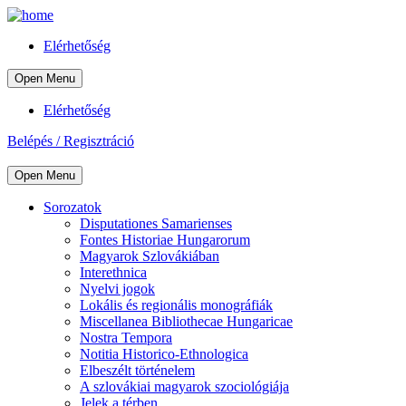
Elérhetőség
Open Menu
Elérhetőség
Belépés / Regisztráció
Open Menu
Sorozatok
Disputationes Samarienses
Fontes Historiae Hungarorum
Magyarok Szlovákiában
Interethnica
Nyelvi jogok
Lokális és regionális monográfiák
Miscellanea Bibliothecae Hungaricae
Nostra Tempora
Notitia Historico-Ethnologica
Elbeszélt történelem
A szlovákiai magyarok szociológiája
Jelek a térben