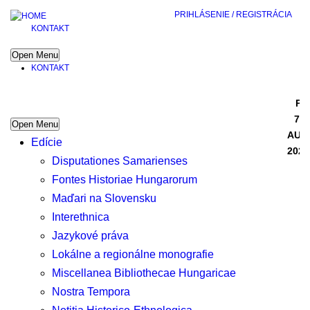
PRIHLÁSENIE / REGISTRÁCIA
KONTAKT
Open Menu
KONTAKT
PI
7
Open Menu
AUG
Edície
2026
Disputationes Samarienses
Fontes Historiae Hungarorum
Maďari na Slovensku
Interethnica
Jazykové práva
Lokálne a regionálne monografie
Miscellanea Bibliothecae Hungaricae
Nostra Tempora