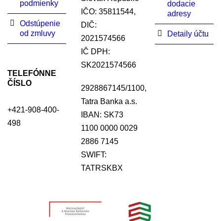
podmienky
dodacie
IČO: 35811544,
adresy
Odstúpenie
DIČ:
od zmluvy
Detaily účtu
2021574566
IČ DPH:
SK2021574566
TELEFÓNNE
ČÍSLO
2928867145/1100,
Tatra Banka a.s.
+421-908-400-
IBAN: SK73
498
1100 0000 0029
2886 7145
SWIFT:
TATRSKBX