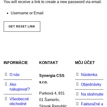
You will receive a link to create a new password via email.
Username or Email
INFORMÁCIE
KONTAKT
MÔJ ÚČET
O nás
Nástenka
Synergia CSS
s.r.o.
Ako
Objednávky
nakupovať?
Parková 4, 931
Na stiahnutie
Všeobecné
01 Šamorín,
obchodné
Fakturačné a
Slovak Republic