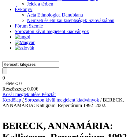
Jelek a térben
Évkönyv
Acta Ethnologica Danubiana
Nemzeti és etnikai kisebbségek Szlovákiában
Fórum Szemle
Sorozaton kívül megjelent kiadványok
0
Tételek:
0
Részösszeg:
0.00
€
Kosár megtekintése
Pénztár
Kezdőlap
/
Sorozaton kívül megjelent kiadványok
/ BERECK,
ANNAMÁRIA: Kalligram. Repertórium 1992–2002.
BERECK, ANNAMÁRIA: