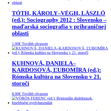
több
variációja
van.
TÓTH, KÁROLY–VÉGH, LÁSZLÓ
A
(ed.): Sociography 2012 : Slovensko –
változatok
a
maďarská sociografia v prihraničnej
termékoldalon
oblasti
választhatók
ki
1.00
€
Tovább olvasom
KUHNOVÁ, DANIELA–
KARDOSOVÁ, ĽUBOMÍRA (ed.):
Rómska kultúra na Slovensku v 21.
storočí
8.00
€
Tovább olvasom