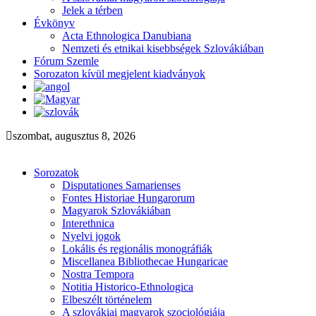
Jelek a térben
Évkönyv
Acta Ethnologica Danubiana
Nemzeti és etnikai kisebbségek Szlovákiában
Fórum Szemle
Sorozaton kívül megjelent kiadványok
szombat, augusztus 8, 2026
Sorozatok
Disputationes Samarienses
Fontes Historiae Hungarorum
Magyarok Szlovákiában
Interethnica
Nyelvi jogok
Lokális és regionális monográfiák
Miscellanea Bibliothecae Hungaricae
Nostra Tempora
Notitia Historico-Ethnologica
Elbeszélt történelem
A szlovákiai magyarok szociológiája