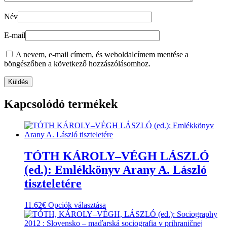
Név
E-mail
A nevem, e-mail címem, és weboldalcímem mentése a
böngészőben a következő hozzászólásomhoz.
Kapcsolódó termékek
TÓTH KÁROLY–VÉGH LÁSZLÓ
(ed.): Emlékkönyv Arany A. László
tiszteletére
Ennek
11.62
€
Opciók választása
a
terméknek