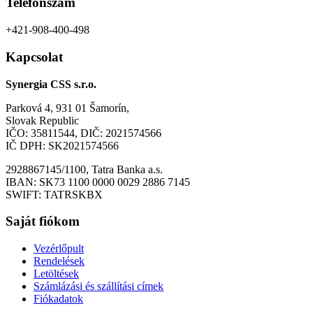
Telefonszám
+421-908-400-498
Kapcsolat
Synergia CSS s.r.o.
Parková 4, 931 01 Šamorín,
Slovak Republic
IČO: 35811544, DIČ: 2021574566
IČ DPH: SK2021574566
2928867145/1100, Tatra Banka a.s.
IBAN: SK73 1100 0000 0029 2886 7145
SWIFT: TATRSKBX
Saját fiókom
Vezérlőpult
Rendelések
Letöltések
Számlázási és szállítási címek
Fiókadatok