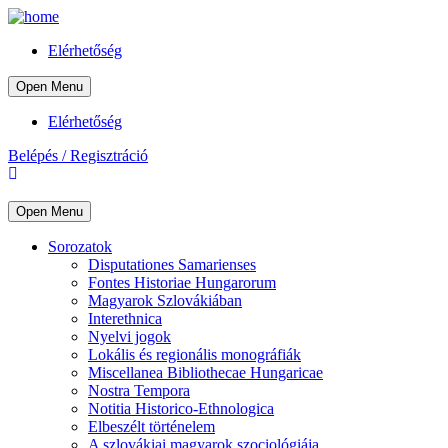
Elérhetőség
Open Menu
Elérhetőség
Belépés / Regisztráció
Open Menu
Sorozatok
Disputationes Samarienses
Fontes Historiae Hungarorum
Magyarok Szlovákiában
Interethnica
Nyelvi jogok
Lokális és regionális monográfiák
Miscellanea Bibliothecae Hungaricae
Nostra Tempora
Notitia Historico-Ethnologica
Elbeszélt történelem
A szlovákiai magyarok szociológiája