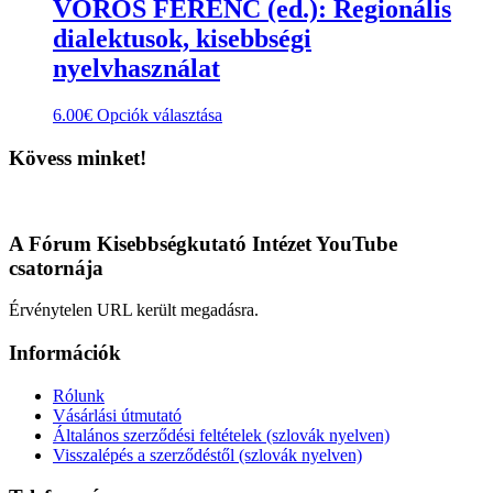
VÖRÖS FERENC (ed.): Regionális
dialektusok, kisebbségi
nyelvhasználat
Ennek
6.00
€
Opciók választása
a
terméknek
Kövess minket!
több
variációja
van.
A
A Fórum Kisebbségkutató Intézet YouTube
változatok
csatornája
a
termékoldalon
Érvénytelen URL került megadásra.
választhatók
ki
Információk
Rólunk
Vásárlási útmutató
Általános szerződési feltételek (szlovák nyelven)
Visszalépés a szerződéstől (szlovák nyelven)