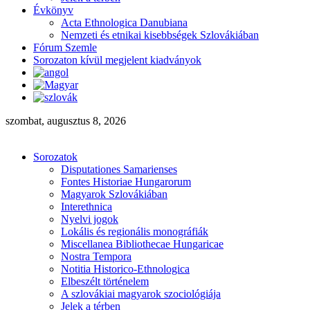
Évkönyv
Acta Ethnologica Danubiana
Nemzeti és etnikai kisebbségek Szlovákiában
Fórum Szemle
Sorozaton kívül megjelent kiadványok
szombat, augusztus 8, 2026
Sorozatok
Disputationes Samarienses
Fontes Historiae Hungarorum
Magyarok Szlovákiában
Interethnica
Nyelvi jogok
Lokális és regionális monográfiák
Miscellanea Bibliothecae Hungaricae
Nostra Tempora
Notitia Historico-Ethnologica
Elbeszélt történelem
A szlovákiai magyarok szociológiája
Jelek a térben