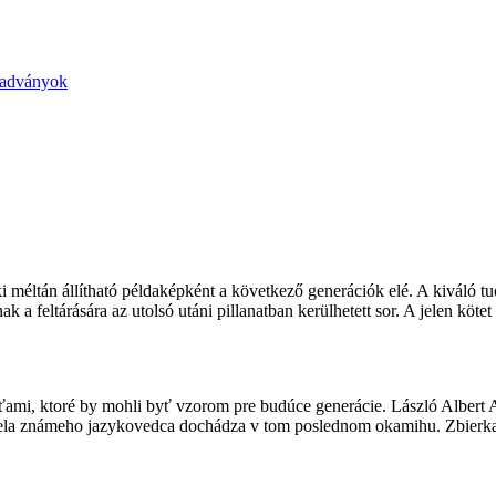
kiadványok
méltán állítható példaképként a következő generációk elé. A kiváló tud
 a feltárására az utolsó utáni pillanatban kerülhetett sor. A jelen köt
mi, ktoré by mohli byť vzorom pre budúce generácie. László Albert Ar
iela známeho jazykovedca dochádza v tom poslednom okamihu. Zbierka 