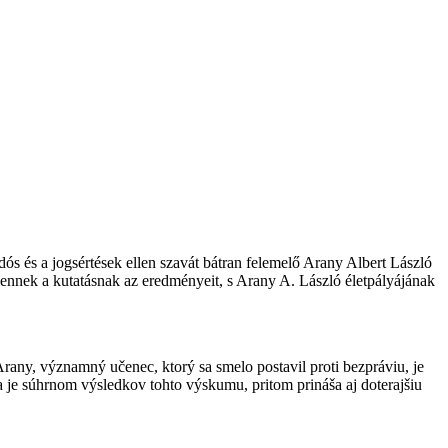
ós és a jogsértések ellen szavát bátran felemelő Arany Albert László
et ennek a kutatásnak az eredményeit, s Arany A. László életpályájának
any, významný učenec, ktorý sa smelo postavil proti bezpráviu, je
je súhrnom výsledkov tohto výskumu, pritom prináša aj doterajšiu