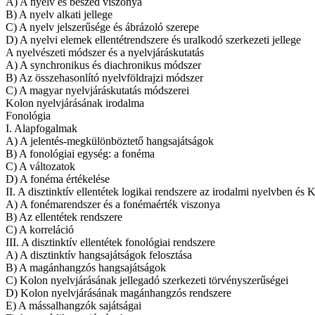
A) A nyelv és beszéd viszonya
B) A nyelv alkati jellege
C) A nyelv jelszerűsége és ábrázoló szerepe
D) A nyelvi elemek ellentétrendszere és uralkodó szerkezeti jellege
A nyelvészeti módszer és a nyelvjáráskutatás
A) A synchronikus és diachronikus módszer
B) Az összehasonlító nyelvföldrajzi módszer
C) A magyar nyelvjáráskutatás módszerei
Kolon nyelvjárásának irodalma
Fonológia
I. Alapfogalmak
A) A jelentés-megkülönböztető hangsajátságok
B) A fonológiai egység: a fonéma
C) A változatok
D) A fonéma értékelése
II. A disztinktív ellentétek logikai rendszere az irodalmi nyelvben és
A) A fonémarendszer és a fonémaérték viszonya
B) Az ellentétek rendszere
C) A korreláció
III. A disztinktív ellentétek fonológiai rendszere
A) A disztinktív hangsajátságok felosztása
B) A magánhangzós hangsajátságok
C) Kolon nyelvjárásának jellegadó szerkezeti törvényszerűségei
D) Kolon nyelvjárásának magánhangzós rendszere
E) A mássalhangzók sajátságai