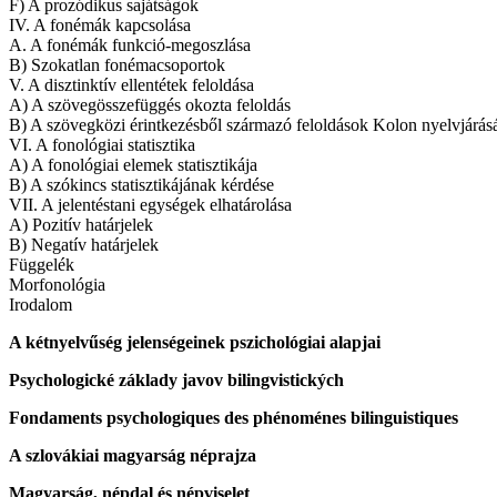
F) A prozódikus sajátságok
IV. A fonémák kapcsolása
A. A fonémák funkció-megoszlása
B) Szokatlan fonémacsoportok
V. A disztinktív ellentétek feloldása
A) A szövegösszefüggés okozta feloldás
B) A szövegközi érintkezésből származó feloldások Kolon nyelvjárás
VI. A fonológiai statisztika
A) A fonológiai elemek statisztikája
B) A szókincs statisztikájának kérdése
VII. A jelentéstani egységek elhatárolása
A) Pozitív határjelek
B) Negatív határjelek
Függelék
Morfonológia
Irodalom
A kétnyelvűség jelenségeinek pszichológiai alapjai
Psychologické základy javov bilingvistických
Fondaments psychologiques des phénoménes bilinguistiques
A szlovákiai magyarság néprajza
Magyarság, népdal és népviselet