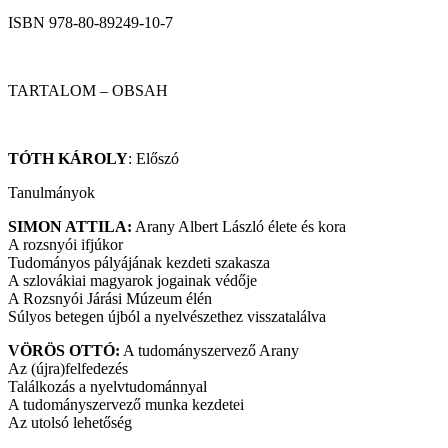
ISBN 978-80-89249-10-7
TARTALOM – OBSAH
TÓTH KÁROLY
: Előszó
Tanulmányok
SIMON ATTILA:
Arany Albert László élete és kora
A rozsnyói ifjúkor
Tudományos pályájának kezdeti szakasza
A szlovákiai magyarok jogainak védője
A Rozsnyói Járási Múzeum élén
Súlyos betegen újból a nyelvészethez visszatalálva
VÖRÖS OTTÓ:
A tudományszervező Arany
Az (újra)felfedezés
Találkozás a nyelvtudománnyal
A tudományszervező munka kezdetei
Az utolsó lehetőség