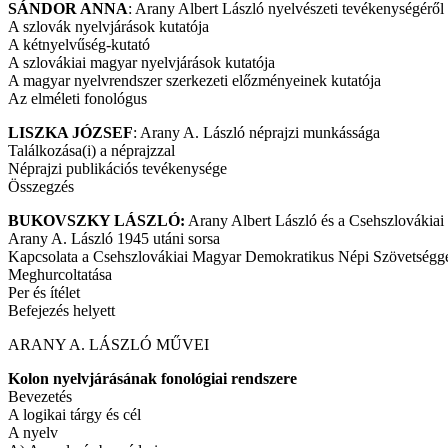
SÁNDOR ANNA
: Arany Albert László nyelvészeti tevékenységéről
A szlovák nyelvjárások kutatója
A kétnyelvűség-kutató
A szlovákiai magyar nyelvjárások kutatója
A magyar nyelvrendszer szerkezeti előzményeinek kutatója
Az elméleti fonológus
LISZKA JÓZSEF
: Arany A. László néprajzi munkássága
Találkozása(i) a néprajzzal
Néprajzi publikációs tevékenysége
Összegzés
BUKOVSZKY LÁSZLÓ:
Arany Albert László és a Csehszlovákia
Arany A. László 1945 utáni sorsa
Kapcsolata a Csehszlovákiai Magyar Demokratikus Népi Szövetségg
Meghurcoltatása
Per és ítélet
Befejezés helyett
ARANY A. LÁSZLÓ MŰVEI
Kolon nyelvjárásának fonológiai rendszere
Bevezetés
A logikai tárgy és cél
A nyelv