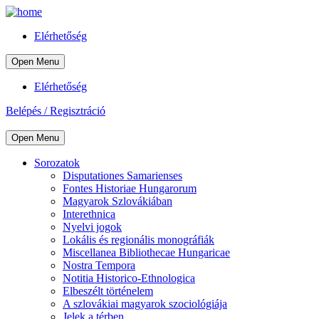
Elérhetőség
Open Menu
Elérhetőség
Belépés / Regisztráció
Open Menu
Sorozatok
Disputationes Samarienses
Fontes Historiae Hungarorum
Magyarok Szlovákiában
Interethnica
Nyelvi jogok
Lokális és regionális monográfiák
Miscellanea Bibliothecae Hungaricae
Nostra Tempora
Notitia Historico-Ethnologica
Elbeszélt történelem
A szlovákiai magyarok szociológiája
Jelek a térben