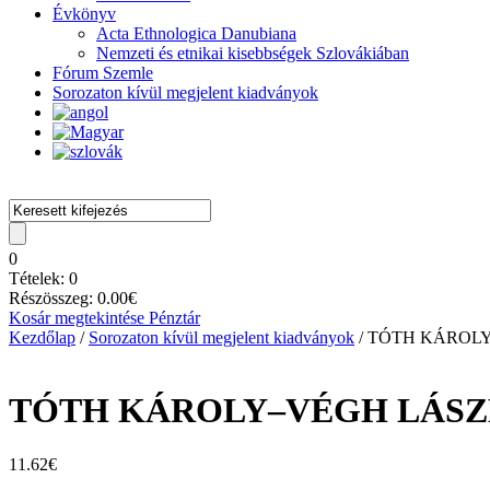
Évkönyv
Acta Ethnologica Danubiana
Nemzeti és etnikai kisebbségek Szlovákiában
Fórum Szemle
Sorozaton kívül megjelent kiadványok
0
Tételek:
0
Részösszeg:
0.00
€
Kosár megtekintése
Pénztár
Kezdőlap
/
Sorozaton kívül megjelent kiadványok
/ TÓTH KÁROLY–VÉ
TÓTH KÁROLY–VÉGH LÁSZLÓ (ed
11.62
€