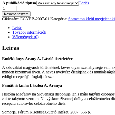
A publikáció típusa
Törlés
TÓTH
KÁROLY–
Kosárba teszem
VÉGH
Cikkszám:
EGYEB-2007-01
Kategória:
Sorozaton kívül megjelent 
LÁSZLÓ
(ed.):
Leírás
Emlékkönyv
További információk
Arany
Vélemények (0)
A.
László
Leírás
tiszteletére
mennyiség
Emlékkönyv Arany A. László tiszteletére
A szlovákiai magyarok történetének kevés olyan személyisége van, aki 
minden bizonnyal ilyen. A neves nyelvész életútjának és munkásságának
eddigi recepcióját foglalja össze.
Pamätná kniha Lászlóa A. Aranya
História Maďarov na Slovensku disponuje len s málo takými osobnosťa
zaiste takýmto vzorom. Na výskum životnej dráhy a celoživotného d
recepciu autorovho celoživotného diela.
Somorja, Fórum Kisebbségkutató Intézet, 2007, 556 p.