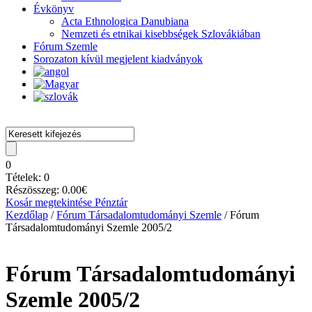
Évkönyv
Acta Ethnologica Danubiana
Nemzeti és etnikai kisebbségek Szlovákiában
Fórum Szemle
Sorozaton kívül megjelent kiadványok
0
Tételek:
0
Részösszeg:
0.00
€
Kosár megtekintése
Pénztár
Kezdőlap
/
Fórum Társadalomtudományi Szemle
/ Fórum
Társadalomtudományi Szemle 2005/2
Fórum Társadalomtudományi
Szemle 2005/2