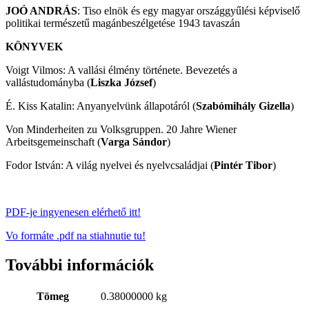
JOÓ ANDRÁS
: Tiso elnök és egy magyar országgyűlési képviselő
politikai természetű magánbeszélgetése 1943 tavaszán
KÖNYVEK
Voigt Vilmos: A vallási élmény története. Bevezetés a
vallástudományba (
Liszka József
)
É. Kiss Katalin: Anyanyelvünk állapotáról (
Szabómihály Gizella
)
Von Minderheiten zu Volksgruppen. 20 Jahre Wiener
Arbeitsgemeinschaft (
Varga Sándor
)
Fodor István: A világ nyelvei és nyelvcsaládjai (
Pintér Tibor
)
PDF-je ingyenesen elérhető itt!
Vo formáte .pdf na stiahnutie tu!
További információk
Tömeg
0.38000000 kg