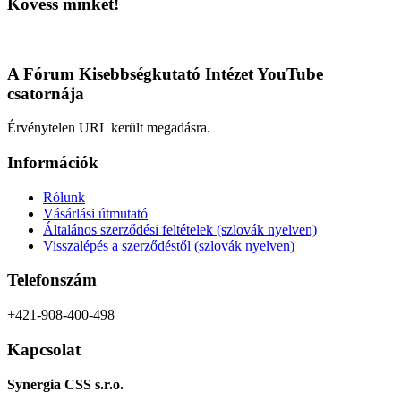
terméknek
Kövess minket!
több
variációja
van.
A
A Fórum Kisebbségkutató Intézet YouTube
változatok
csatornája
a
termékoldalon
Érvénytelen URL került megadásra.
választhatók
ki
Információk
Rólunk
Vásárlási útmutató
Általános szerződési feltételek (szlovák nyelven)
Visszalépés a szerződéstől (szlovák nyelven)
Telefonszám
+421-908-400-498
Kapcsolat
Synergia CSS s.r.o.