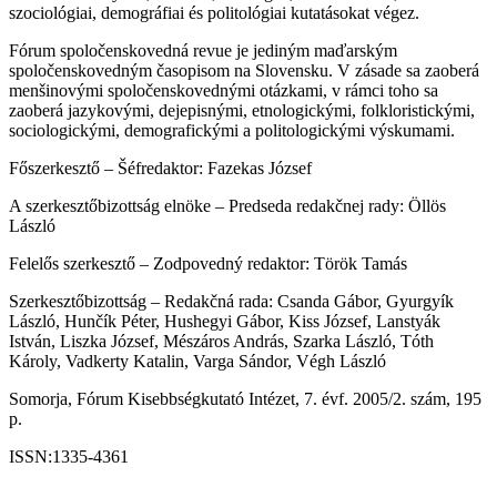
szociológiai, demográfiai és politológiai kutatásokat végez.
Fórum spoločenskovedná revue je jediným maďarským
spoločenskovedným časopisom na Slovensku. V zásade sa zaoberá
menšinovými spoločenskovednými otázkami, v rámci toho sa
zaoberá jazykovými, dejepisnými, etnologickými, folkloristickými,
sociologickými, demografickými a politologickými výskumami.
Főszerkesztő – Šéfredaktor: Fazekas József
A szerkesztőbizottság elnöke – Predseda redakčnej rady: Öllös
László
Felelős szerkesztő – Zodpovedný redaktor: Török Tamás
Szerkesztőbizottság – Redakčná rada: Csanda Gábor, Gyurgyík
László, Hunčík Péter, Hushegyi Gábor, Kiss József, Lanstyák
István, Liszka József, Mészáros András, Szarka László, Tóth
Károly, Vadkerty Katalin, Varga Sándor, Végh László
Somorja, Fórum Kisebbségkutató Intézet, 7. évf. 2005/2. szám, 195
p.
ISSN:1335-4361