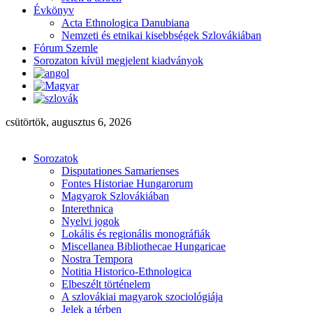
Évkönyv
Acta Ethnologica Danubiana
Nemzeti és etnikai kisebbségek Szlovákiában
Fórum Szemle
Sorozaton kívül megjelent kiadványok
csütörtök, augusztus 6, 2026
Sorozatok
Disputationes Samarienses
Fontes Historiae Hungarorum
Magyarok Szlovákiában
Interethnica
Nyelvi jogok
Lokális és regionális monográfiák
Miscellanea Bibliothecae Hungaricae
Nostra Tempora
Notitia Historico-Ethnologica
Elbeszélt történelem
A szlovákiai magyarok szociológiája
Jelek a térben