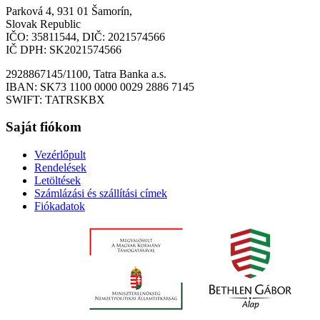
Parková 4, 931 01 Šamorín,
Slovak Republic
IČO: 35811544, DIČ: 2021574566
IČ DPH: SK2021574566
2928867145/1100, Tatra Banka a.s.
IBAN: SK73 1100 0000 0029 2886 7145
SWIFT: TATRSKBX
Saját fiókom
Vezérlőpult
Rendelések
Letöltések
Számlázási és szállítási címek
Fiókadatok