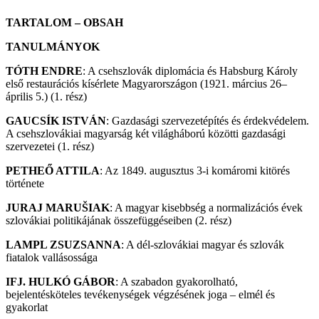
TARTALOM – OBSAH
TANULMÁNYOK
TÓTH ENDRE
: A csehszlovák diplomácia és Habsburg Károly
első restaurációs kísérlete Magyarországon (1921. március 26–
április 5.) (1. rész)
GAUCSÍK ISTVÁN
: Gazdasági szervezetépítés és érdekvédelem.
A csehszlovákiai magyarság két világháború közötti gazdasági
szervezetei (1. rész)
PETHEŐ ATTILA
: Az 1849. augusztus 3-i komáromi kitörés
története
JURAJ MARUŠIAK
: A magyar kisebbség a normalizációs évek
szlovákiai politikájának összefüggéseiben (2. rész)
LAMPL ZSUZSANNA
: A dél-szlovákiai magyar és szlovák
fiatalok vallásossága
IFJ. HULKÓ GÁBOR
: A szabadon gyakorolható,
bejelentésköteles tevékenységek végzésének joga – elmél és
gyakorlat