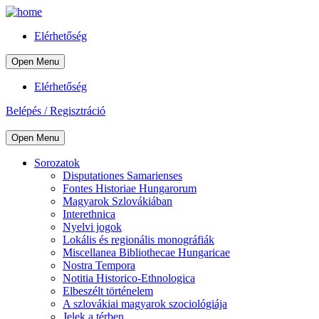
Elérhetőség
Open Menu
Elérhetőség
Belépés / Regisztráció
Open Menu
Sorozatok
Disputationes Samarienses
Fontes Historiae Hungarorum
Magyarok Szlovákiában
Interethnica
Nyelvi jogok
Lokális és regionális monográfiák
Miscellanea Bibliothecae Hungaricae
Nostra Tempora
Notitia Historico-Ethnologica
Elbeszélt történelem
A szlovákiai magyarok szociológiája
Jelek a térben