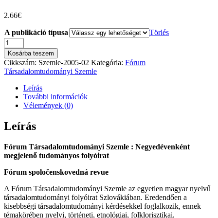
2.66
€
A publikáció típusa
Törlés
Fórum
Társadalomtudományi
Kosárba teszem
Szemle
Cikkszám:
Szemle-2005-02
Kategória:
Fórum
2005/2
Társadalomtudományi Szemle
mennyiség
Leírás
További információk
Vélemények (0)
Leírás
Fórum Társadalomtudományi Szemle : Negyedévenként
megjelenő tudományos folyóirat
Fórum spoločenskovedná revue
A Fórum Társadalomtudományi Szemle az egyetlen magyar nyelvű
társadalomtudományi folyóirat Szlovákiában. Eredendően a
kisebbségi társadalomtudományi kérdésekkel foglalkozik, ennek
témakörében nyelvi, történeti, etnológiai, folklorisztikai,