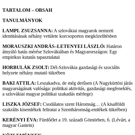
TARTALOM – OBSAH
TANULMÁNYOK
LAMPL ZSUZSANNA:
A szlovákiai magyarok nemzeti
identitásának néhány vetülete korcsoportos megközelítésben
MORAUSZKI ANDRÁS–LETENYEI LÁSZLÓ:
Határon
átnyúló hatás mérése Szlovákiában és Magyarországon: Egy
empirikus kutatás tapasztalatai
HORBULÁK ZSOLT:
Dél-Szlovákia gazdasági és szociális
helyzete néhány mutató tükrében
BAKI ATTILA:
Leszakadva, de még derűsen (A Nagykürtösi járás
magyarságának valósága: politikai aktivitás, gazdasági megfeneklés,
a szlovákiai magyar politikai szakadás mérlege)
LISZKA JÓZSEF:
Csodálatos szent Háromság… (A kisalföldi
szakrális kisemlékek feliratai a Szentháromság-emlékek tükrében)
KERÉNYI ÉVA:
Fürdőélet a 19. századi Gömörben, 6. (Lévárt, a
magyar Gastein)