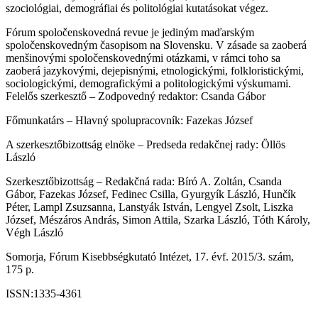
szociológiai, demográfiai és politológiai kutatásokat végez.
Fórum spoločenskovedná revue je jediným maďarským
spoločenskovedným časopisom na Slovensku. V zásade sa zaoberá
menšinovými spoločenskovednými otázkami, v rámci toho sa
zaoberá jazykovými, dejepisnými, etnologickými, folkloristickými,
sociologickými, demografickými a politologickými výskumami.
Felelős szerkesztő – Zodpovedný redaktor: Csanda Gábor
Főmunkatárs – Hlavný spolupracovník: Fazekas József
A szerkesztőbizottság elnöke – Predseda redakčnej rady: Öllös
László
Szerkesztőbizottság – Redakčná rada: Bíró A. Zoltán, Csanda
Gábor, Fazekas József, Fedinec Csilla, Gyurgyík László, Hunčík
Péter, Lampl Zsuzsanna, Lanstyák István, Lengyel Zsolt, Liszka
József, Mészáros András, Simon Attila, Szarka László, Tóth Károly,
Végh László
Somorja, Fórum Kisebbségkutató Intézet, 17. évf. 2015/3. szám,
175 p.
ISSN:1335-4361