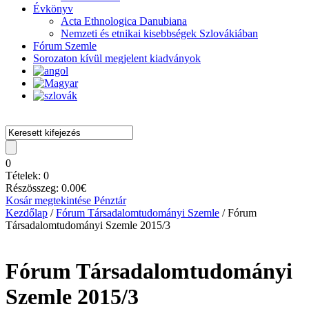
Évkönyv
Acta Ethnologica Danubiana
Nemzeti és etnikai kisebbségek Szlovákiában
Fórum Szemle
Sorozaton kívül megjelent kiadványok
0
Tételek:
0
Részösszeg:
0.00
€
Kosár megtekintése
Pénztár
Kezdőlap
/
Fórum Társadalomtudományi Szemle
/ Fórum
Társadalomtudományi Szemle 2015/3
Fórum Társadalomtudományi
Szemle 2015/3