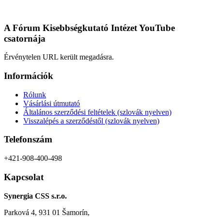
ki
variációja
van.
A
A Fórum Kisebbségkutató Intézet YouTube
változatok
csatornája
a
termékoldalon
Érvénytelen URL került megadásra.
választhatók
ki
Információk
Rólunk
Vásárlási útmutató
Általános szerződési feltételek (szlovák nyelven)
Visszalépés a szerződéstől (szlovák nyelven)
Telefonszám
+421-908-400-498
Kapcsolat
Synergia CSS s.r.o.
Parková 4, 931 01 Šamorín,