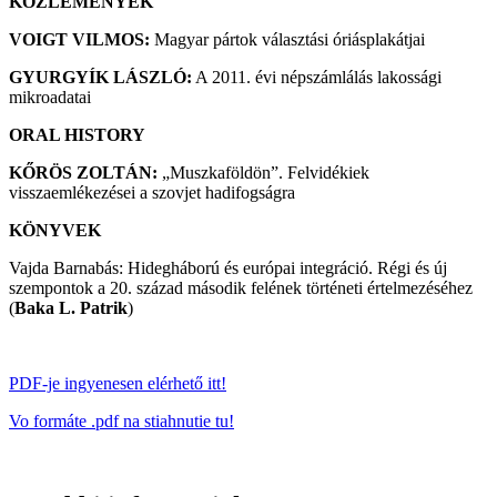
KÖZLEMÉNYEK
VOIGT VILMOS:
Magyar pártok választási óriásplakátjai
GYURGYÍK LÁSZLÓ:
A 2011. évi népszámlálás lakossági
mikroadatai
ORAL HISTORY
KŐRÖS ZOLTÁN:
„Muszkaföldön”. Felvidékiek
visszaemlékezései a szovjet hadifogságra
KÖNYVEK
Vajda Barnabás: Hidegháború és európai integráció. Régi és új
szempontok a 20. század második felének történeti értelmezéséhez
(
Baka L. Patrik
)
PDF-je ingyenesen elérhető itt!
Vo formáte .pdf na stiahnutie tu!