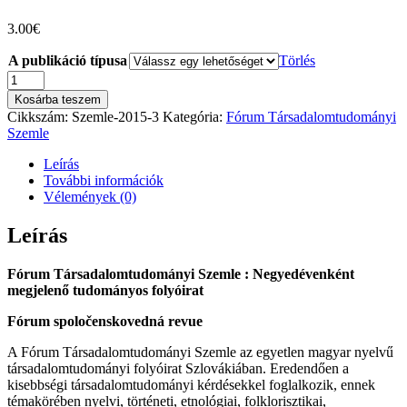
3.00
€
A publikáció típusa
Törlés
Fórum
Társadalomtudományi
Kosárba teszem
Szemle
Cikkszám:
Szemle-2015-3
Kategória:
Fórum Társadalomtudományi
2015/3
Szemle
mennyiség
Leírás
További információk
Vélemények (0)
Leírás
Fórum Társadalomtudományi Szemle : Negyedévenként
megjelenő tudományos folyóirat
Fórum spoločenskovedná revue
A Fórum Társadalomtudományi Szemle az egyetlen magyar nyelvű
társadalomtudományi folyóirat Szlovákiában. Eredendően a
kisebbségi társadalomtudományi kérdésekkel foglalkozik, ennek
témakörében nyelvi, történeti, etnológiai, folklorisztikai,