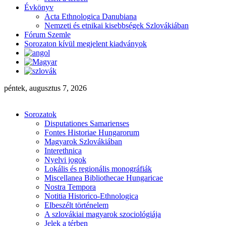
Évkönyv
Acta Ethnologica Danubiana
Nemzeti és etnikai kisebbségek Szlovákiában
Fórum Szemle
Sorozaton kívül megjelent kiadványok
péntek, augusztus 7, 2026
Sorozatok
Disputationes Samarienses
Fontes Historiae Hungarorum
Magyarok Szlovákiában
Interethnica
Nyelvi jogok
Lokális és regionális monográfiák
Miscellanea Bibliothecae Hungaricae
Nostra Tempora
Notitia Historico-Ethnologica
Elbeszélt történelem
A szlovákiai magyarok szociológiája
Jelek a térben