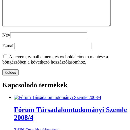
Név
E-mail
A nevem, e-mail címem, és weboldalcímem mentése a
böngészőben a következő hozzászólásomhoz.
Kapcsolódó termékek
Fórum Társadalomtudományi Szemle
2008/4
Ennek
2.66
€
Opciók választása