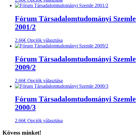
a
terméknek
több
Fórum Társadalomtudományi Szemle
variációja
2001/2
van.
A
változatok
Ennek
2.66
€
Opciók választása
a
a
termékoldalon
terméknek
választhatók
több
Fórum Társadalomtudományi Szemle
ki
variációja
2009/2
van.
A
változatok
Ennek
2.66
€
Opciók választása
a
a
termékoldalon
terméknek
választhatók
több
Fórum Társadalomtudományi Szemle
ki
variációja
2000/3
van.
A
változatok
Ennek
2.66
€
Opciók választása
a
a
termékoldalon
terméknek
Kövess minket!
választhatók
több