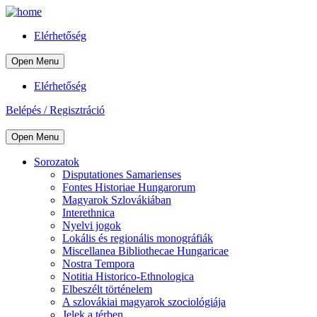
Elérhetőség
Open Menu
Elérhetőség
Belépés / Regisztráció
Open Menu
Sorozatok
Disputationes Samarienses
Fontes Historiae Hungarorum
Magyarok Szlovákiában
Interethnica
Nyelvi jogok
Lokális és regionális monográfiák
Miscellanea Bibliothecae Hungaricae
Nostra Tempora
Notitia Historico-Ethnologica
Elbeszélt történelem
A szlovákiai magyarok szociológiája
Jelek a térben