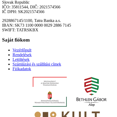
Slovak Republic
IČO: 35811544, DIČ: 2021574566
IČ DPH: SK2021574566
2928867145/1100, Tatra Banka a.s.
IBAN: SK73 1100 0000 0029 2886 7145
SWIFT: TATRSKBX
Saját fiókom
Vezérlőpult
Rendelések
Letöltések
Számlázási és szállítási címek
Fiókadatok