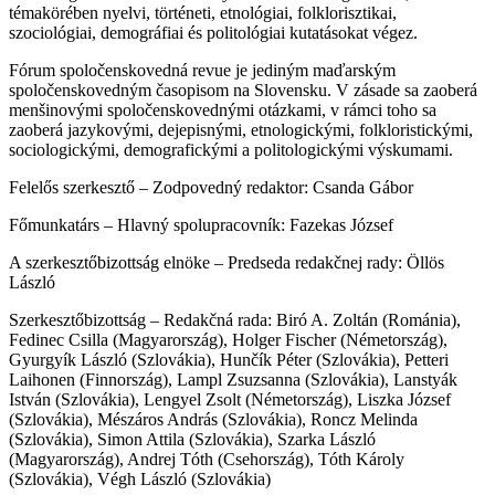
témakörében nyelvi, történeti, etnológiai, folklorisztikai,
szociológiai, demográfiai és politológiai kutatásokat végez.
Fórum spoločenskovedná revue je jediným maďarským
spoločenskovedným časopisom na Slovensku. V zásade sa zaoberá
menšinovými spoločenskovednými otázkami, v rámci toho sa
zaoberá jazykovými, dejepisnými, etnologickými, folkloristickými,
sociologickými, demografickými a politologickými výskumami.
Felelős szerkesztő – Zodpovedný redaktor: Csanda Gábor
Főmunkatárs – Hlavný spolupracovník: Fazekas József
A szerkesztőbizottság elnöke – Predseda redakčnej rady: Öllös
László
Szerkesztőbizottság – Redakčná rada: Biró A. Zoltán (Románia),
Fedinec Csilla (Magyarország), Holger Fischer (Németország),
Gyurgyík László (Szlovákia), Hunčík Péter (Szlovákia), Petteri
Laihonen (Finnország), Lampl Zsuzsanna (Szlovákia), Lanstyák
István (Szlovákia), Lengyel Zsolt (Németország), Liszka József
(Szlovákia), Mészáros András (Szlovákia), Roncz Melinda
(Szlovákia), Simon Attila (Szlovákia), Szarka László
(Magyarország), Andrej Tóth (Csehország), Tóth Károly
(Szlovákia), Végh László (Szlovákia)