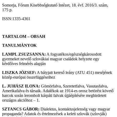
Somorja, Fórum Kisebbségkutató Intézet, 18. évf. 2016/3. szám,
175 p.
ISSN:1335-4361
TARTALOM – OBSAH
TANULMÁNYOK
LAMPL ZSUZSANNA:
A fogyatékos/egészségkárosodott
gyermeket nevelő szlovákiai magyar családok helyzete egy
kérdőíves felmérés alapján
LISZKA JÓZSEF:
A bátyjait kereső leány (ATU 451) meséjének
közép-európai összefüggéseihez
L. JUHÁSZ ILONA:
Gömörfalva, Szeretetfalva, Vasutasfalva,
Amerikafalva és társaik. Adalékok az 1914-es orosz betörést követő
harcok során lerombolt kárpáti falvak újjáépítésére meghirdetett
országos akcióhoz – 1.
SZTANCS GÁBOR:
Dialektus, kontaktusjelenség vagy magyar
propaganda? Adatok és értelmezések a keleti szlovák (szlovják)