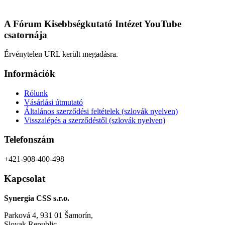
variációja
van.
A
A Fórum Kisebbségkutató Intézet YouTube
változatok
csatornája
a
termékoldalon
Érvénytelen URL került megadásra.
választhatók
ki
Információk
Rólunk
Vásárlási útmutató
Általános szerződési feltételek (szlovák nyelven)
Visszalépés a szerződéstől (szlovák nyelven)
Telefonszám
+421-908-400-498
Kapcsolat
Synergia CSS s.r.o.
Parková 4, 931 01 Šamorín,
Slovak Republic