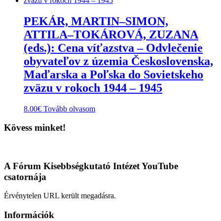
van.
A
PEKÁR, MARTIN–SIMON,
változatok
ATTILA–TOKÁROVÁ, ZUZANA
a
termékoldalon
(eds.): Cena víťazstva – Odvlečenie
választhatók
obyvateľov z územia Československa,
ki
Maďarska a Poľska do Sovietskeho
zväzu v rokoch 1944 – 1945
8.00
€
Tovább olvasom
Kövess minket!
A Fórum Kisebbségkutató Intézet YouTube
csatornája
Érvénytelen URL került megadásra.
Információk