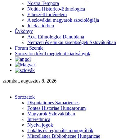
Nostra Tempora
Notitia Historico-Ethnologica
Elbeszélt történelem
A szlovákiai magyarok szociológiája
Jelek a térben
Évkönyv
Acta Ethnologica Danubiana
Nemzeti és etnikai kisebbségek Szlovákiában
Fórum Szemle
Sorozaton kívül megjelent kiadványok
szombat, augusztus 8, 2026
Sorozatok
Disputationes Samarienses
Fontes Historiae Hungarorum
Magyarok Szlovákiában
Interethnica
Nyelvi jogok
Lokális és regionális monográfiák
Miscellanea Bibliothecae Hungaricae