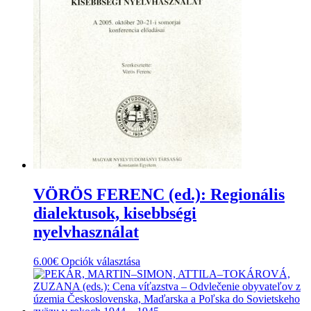
VÖRÖS FERENC (ed.): Regionális
dialektusok, kisebbségi
nyelvhasználat
Ennek
6.00
€
Opciók választása
a
terméknek
több
variációja