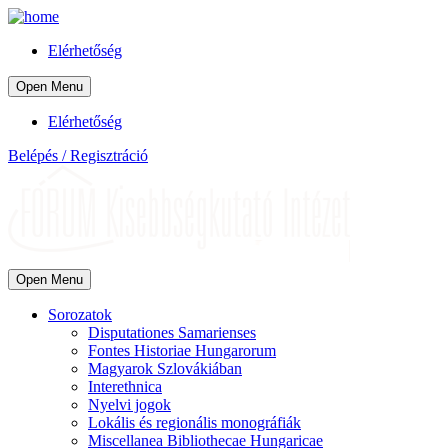
Elérhetőség
Open Menu
Elérhetőség
Belépés / Regisztráció
Open Menu
Sorozatok
Disputationes Samarienses
Fontes Historiae Hungarorum
Magyarok Szlovákiában
Interethnica
Nyelvi jogok
Lokális és regionális monográfiák
Miscellanea Bibliothecae Hungaricae