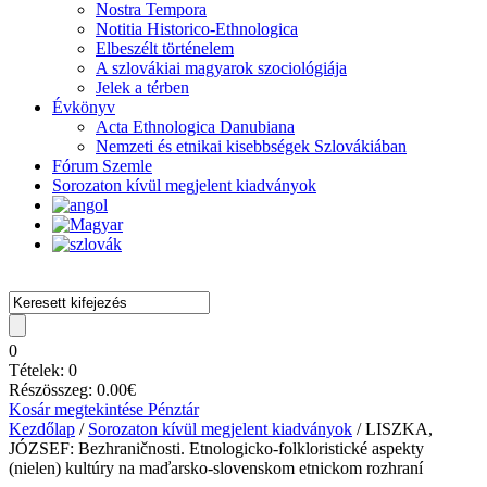
Nostra Tempora
Notitia Historico-Ethnologica
Elbeszélt történelem
A szlovákiai magyarok szociológiája
Jelek a térben
Évkönyv
Acta Ethnologica Danubiana
Nemzeti és etnikai kisebbségek Szlovákiában
Fórum Szemle
Sorozaton kívül megjelent kiadványok
0
Tételek:
0
Részösszeg:
0.00
€
Kosár megtekintése
Pénztár
Kezdőlap
/
Sorozaton kívül megjelent kiadványok
/ LISZKA,
JÓZSEF: Bezhraničnosti. Etnologicko-folkloristické aspekty
(nielen) kultúry na maďarsko-slovenskom etnickom rozhraní