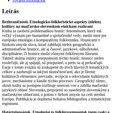
További információk
kultúry
na
Leírás
maďarsko-
slovenskom
Bezhraničnosti. Etnologicko-folkloristické aspekty (nielen)
etnickom
kultúry na maďarsko-slovenskom
etnickom
rozhra
ní
rozhraní
Kniha sa zaoberá problematikou hraníc: fenoménom, ktorý má
mennyiség
veľký význam pre humanitné a spoločenské vedy, medzi nimi pre
európsku etnológiu a komparatívnu folkloristiku. Hranicami v
širokom zmysle slova, ktoré zahŕňajú nielen geografické a
administratívne hranice, ale aj časové, jazykové, náboženské,
disciplinárne, či hranice medzi rôznymi folklórnymi žánrami.
Taktiež skúma otázky priepustnosti týchto hraníc: hranice nielen
rozdeľujú, ale aj spájajú, sú priepustné, a preto sa aj prekračujú.
Eseje v tomto zväzku sú zoskupené do troch hlavných tematických
celkov a zaoberajú sa takými skutočnosťami, ako je šírenie
kultúrnych elementov, prevzatie, recepcia a odovzdanie kultúrnych
javov, mechanizmy a kanále týchto procesov. Geografický rámec,
okruh knihy sa postupne rozširuje smerom von a zahŕňa maďarskú
jazykovú oblasť Slovenska, prepojenú so susednými slovenskými a
maďarskými oblasťami, a potom v širšom zmysle na celú strednú
Európu. Publikácia je doplnená bohatou bibliografiou a tematickými
registrami.
Határtalanságok. Etnológiai és folklórszempontok (nem csak) a