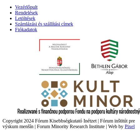
Vezérlőpult
Rendelések
Letöltések
Számlázási és szállítási címek
Fiókadatok
Copyright 2024 Fórum Kisebbségkutató Inétzet | Fórum inštitút pre
výskum menšín | Forum Minority Research Institute | Web by
Pixel