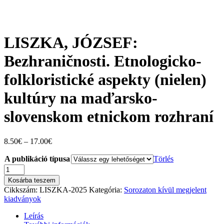
LISZKA, JÓZSEF:
Bezhraničnosti. Etnologicko-
folkloristické aspekty (nielen)
kultúry na maďarsko-
slovenskom etnickom rozhraní
Ártartomány:
8.50
€
–
17.00
€
8.50€
A publikáció típusa
-
Törlés
17.00€
LISZKA,
JÓZSEF:
Kosárba teszem
Bezhraničnosti.
Cikkszám:
LISZKA-2025
Kategória:
Sorozaton kívül megjelent
Etnologicko-
kiadványok
folkloristické
aspekty
Leírás
(nielen)