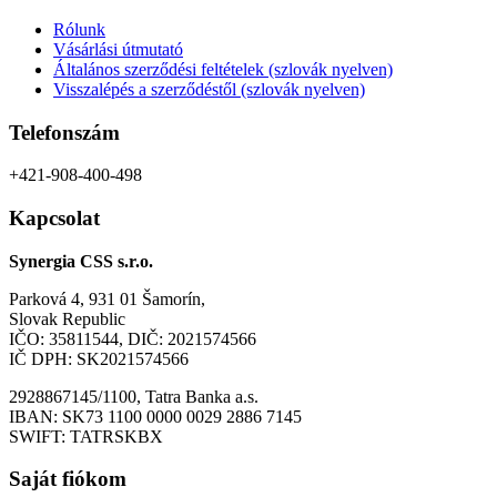
Rólunk
Vásárlási útmutató
Általános szerződési feltételek (szlovák nyelven)
Visszalépés a szerződéstől (szlovák nyelven)
Telefonszám
+421-908-400-498
Kapcsolat
Synergia CSS s.r.o.
Parková 4, 931 01 Šamorín,
Slovak Republic
IČO: 35811544, DIČ: 2021574566
IČ DPH: SK2021574566
2928867145/1100, Tatra Banka a.s.
IBAN: SK73 1100 0000 0029 2886 7145
SWIFT: TATRSKBX
Saját fiókom