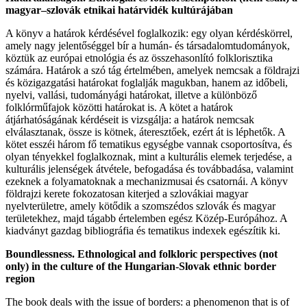
magyar–szlovák etnikai határvidék kultúrájában
A könyv a határok kérdésével foglalkozik: egy olyan kérdéskörrel,
amely nagy jelentőséggel bír a humán- és társadalomtudományok,
köztük az európai etnológia és az összehasonlító folklorisztika
számára. Határok a szó tág értelmében, amelyek nemcsak a földrajzi
és közigazgatási határokat foglalják magukban, hanem az időbeli,
nyelvi, vallási, tudományági határokat, illetve a különböző
folklórműfajok közötti határokat is. A kötet a határok
átjárhatóságának kérdéseit is vizsgálja: a határok nemcsak
elválasztanak, össze is kötnek, áteresztőek, ezért át is léphetők. A
kötet esszéi három fő tematikus egységbe vannak csoportosítva, és
olyan tényekkel foglalkoznak, mint a kulturális elemek terjedése, a
kulturális jelenségek átvétele, befogadása és továbbadása, valamint
ezeknek a folyamatoknak a mechanizmusai és csatornái. A könyv
földrajzi kerete fokozatosan kiterjed a szlovákiai magyar
nyelvterületre, amely kötődik a szomszédos szlovák és magyar
területekhez, majd tágabb értelemben egész Közép-Európához. A
kiadványt gazdag bibliográfia és tematikus indexek egészítik ki.
Boundlessness. Ethnological and folkloric perspectives (not
only) in the culture of the Hungarian-Slovak ethnic border
region
The book deals with the issue of borders: a phenomenon that is of