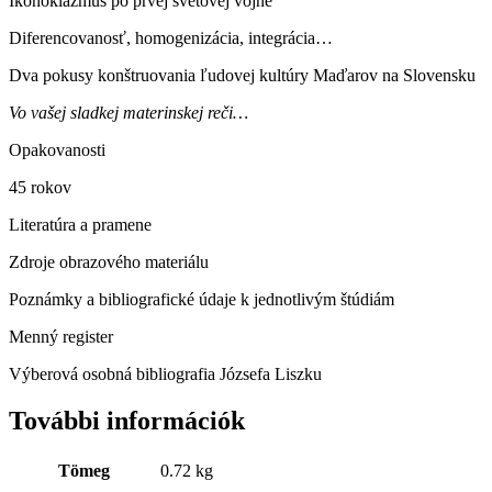
Ikonoklazmus po prvej svetovej vojne
Diferencovanosť, homogenizácia, integrácia…
Dva pokusy konštruovania ľudovej kultúry Maďarov na Slovensku
Vo vašej sladkej materinskej reči…
Opakovanosti
45 rokov
Literatúra a pramene
Zdroje obrazového materiálu
Poznámky a bibliografické údaje k jednotlivým štúdiám
Menný register
Výberová osobná bibliografia Józsefa Liszku
További információk
Tömeg
0.72 kg