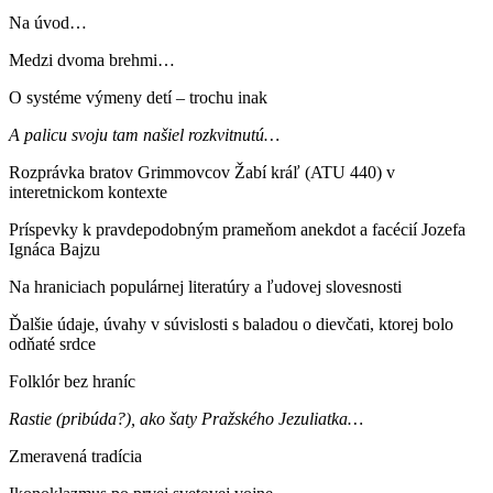
Na úvod…
Medzi dvoma brehmi…
O systéme výmeny detí – trochu inak
A palicu svoju tam našiel rozkvitnutú…
Rozprávka bratov Grimmovcov Žabí kráľ (ATU 440) v
interetnickom kontexte
Príspevky k pravdepodobným prameňom anekdot a facécií Jozefa
Ignáca Bajzu
Na hraniciach populárnej literatúry a ľudovej slovesnosti
Ďalšie údaje, úvahy v súvislosti s baladou o dievčati, ktorej bolo
odňaté srdce
Folklór bez hraníc
Rastie (pribúda?), ako šaty Pražského Jezuliatka…
Zmeravená tradícia