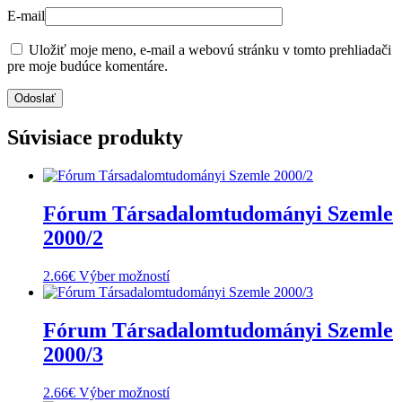
E-mail
Uložiť moje meno, e-mail a webovú stránku v tomto prehliadači
pre moje budúce komentáre.
Súvisiace produkty
Fórum Társadalomtudományi Szemle
2000/2
Tento
2.66
€
Výber možností
produkt
má
viacero
Fórum Társadalomtudományi Szemle
variantov.
2000/3
Možnosti
si
môžete
Tento
2.66
€
Výber možností