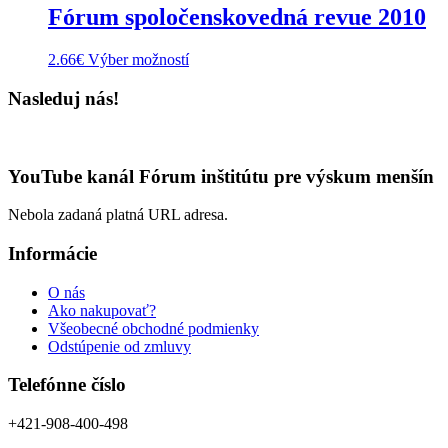
Fórum spoločenskovedná revue 2010
Tento
2.66
€
Výber možností
produkt
má
Nasleduj nás!
viacero
variantov.
Možnosti
si
YouTube kanál Fórum inštitútu pre výskum menšín
môžete
vybrať
Nebola zadaná platná URL adresa.
na
stránke
Informácie
produktu.
O nás
Ako nakupovať?
Všeobecné obchodné podmienky
Odstúpenie od zmluvy
Telefónne číslo
+421-908-400-498