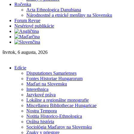
Ročenka
Acta Ethnologica Danubiana
Národnostné a etnické menšiny na Slovensku
Forum Revue
Nesériové publikácie
štvrtok, 6 augusta, 2026
Edície
Disputationes Samarienses
Fontes Historiae Hungarorum
Maďari na Slovensku
Interethnica
Jazykové práva
Lokálne a regionálne monografie
Miscellanea Bibliothecae Hungaricae
Nostra Tempora
Notitia Historico-Ethnologica
Orálna história
Sociológia Maďarov na Slovensku
Znaky v priestore