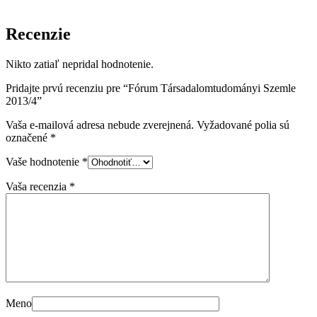
Recenzie
Nikto zatiaľ nepridal hodnotenie.
Pridajte prvú recenziu pre “Fórum Társadalomtudományi Szemle
2013/4”
Vaša e-mailová adresa nebude zverejnená.
Vyžadované polia sú
označené
*
Vaše hodnotenie
*
Vaša recenzia
*
Meno