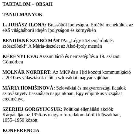
TARTALOM – OBSAH
TANULMÁNYOK
L. JUHÁSZ ILONA:
Brassóból Ipolyságra. Erdélyi menekültek az
első világháború idején Ipolyságon és környékén
BENDÍKNÉ SZABÓ MÁRTA:
„Légy közbenjárónk és
szószólónk!“ A Mária-tisztelet az Alsó-Ipoly mentén
KERÉNYI ÉVA:
Asszimiláció és nemzetépítés a 19. századi
Gömörben
MOLNÁR NORBERT:
Az MKP és a Híd közötti kommunikáció
a 2010-es választások előtt a szlovákiai magyar sajtóban
MÁRIA HOMIŠINOVÁ:
Szlovákiai és magyarországi fiatalok
szlováknyelv-használata napjainkban. Egy empirikus vizsgálat
eredményei
SZERHIJ GORGYIJCSUK:
Politikai ellenállási akciók
Kárpátalján az 1956-os magyar forradalom körüli időszakban,
1955–1959 között
KONFERENCIA