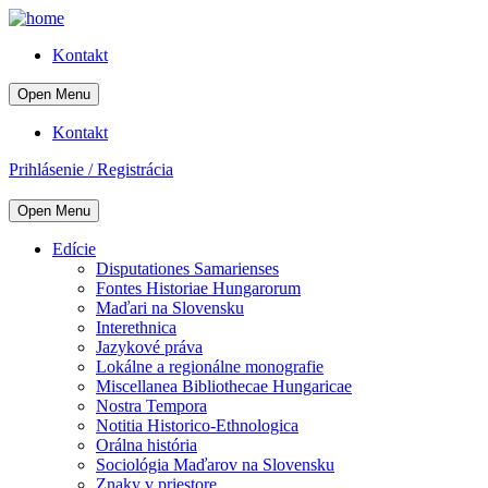
Kontakt
Open Menu
Kontakt
Prihlásenie / Registrácia
Open Menu
Edície
Disputationes Samarienses
Fontes Historiae Hungarorum
Maďari na Slovensku
Interethnica
Jazykové práva
Lokálne a regionálne monografie
Miscellanea Bibliothecae Hungaricae
Nostra Tempora
Notitia Historico-Ethnologica
Orálna história
Sociológia Maďarov na Slovensku
Znaky v priestore