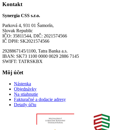
Kontakt
Synergia CSS s.r.o.
Parková 4, 931 01 Šamorín,
Slovak Republic
IČO: 35811544, DIČ: 2021574566
IČ DPH: SK2021574566
2928867145/1100, Tatra Banka a.s.
IBAN: SK73 1100 0000 0029 2886 7145
SWIFT: TATRSKBX
Môj účet
Nástenka
Objednávky
Na stiahnutie
Fakturačné a dodacie adresy
Detaily účtu