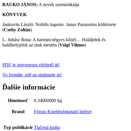
BAUKO JÁNOS:
A nevek szemiotikiája
KÖNYVEK
Jankovits László: Nobilis ingenio. Janus Pannonius költészete
(
Csehy Zoltán
)
L. Juhász Ilona: A harmincnégyes kőnél… Haláljelek és
halálhelyjelek az utak mentén (
Voigt Vilmos
)
PDF-je ingyenesen elérhető itt!
Vo formáte .pdf na stiahnutie tu!
Ďalšie informácie
Hmotnosť
0.34000000 kg
Brand
Fórum Kisebbségkutató Intézet
Typ publikácie
Tlačená kniha