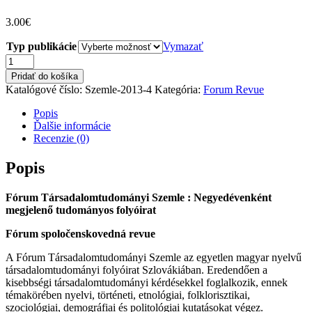
3.00
€
Typ publikácie
Vymazať
množstvo
Fórum
Pridať do košíka
Társadalomtudományi
Katalógové číslo:
Szemle-2013-4
Kategória:
Forum Revue
Szemle
2013/4
Popis
Ďalšie informácie
Recenzie (0)
Popis
Fórum Társadalomtudományi Szemle : Negyedévenként
megjelenő tudományos folyóirat
Fórum spoločenskovedná revue
A Fórum Társadalomtudományi Szemle az egyetlen magyar nyelvű
társadalomtudományi folyóirat Szlovákiában. Eredendően a
kisebbségi társadalomtudományi kérdésekkel foglalkozik, ennek
témakörében nyelvi, történeti, etnológiai, folklorisztikai,
szociológiai, demográfiai és politológiai kutatásokat végez.