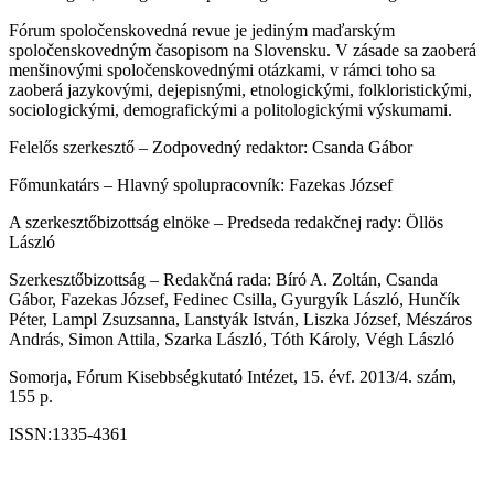
Fórum spoločenskovedná revue je jediným maďarským
spoločenskovedným časopisom na Slovensku. V zásade sa zaoberá
menšinovými spoločenskovednými otázkami, v rámci toho sa
zaoberá jazykovými, dejepisnými, etnologickými, folkloristickými,
sociologickými, demografickými a politologickými výskumami.
Felelős szerkesztő – Zodpovedný redaktor: Csanda Gábor
Főmunkatárs – Hlavný spolupracovník: Fazekas József
A szerkesztőbizottság elnöke – Predseda redakčnej rady: Öllös
László
Szerkesztőbizottság – Redakčná rada: Bíró A. Zoltán, Csanda
Gábor, Fazekas József, Fedinec Csilla, Gyurgyík László, Hunčík
Péter, Lampl Zsuzsanna, Lanstyák István, Liszka József, Mészáros
András, Simon Attila, Szarka László, Tóth Károly, Végh László
Somorja, Fórum Kisebbségkutató Intézet, 15. évf. 2013/4. szám,
155 p.
ISSN:1335-4361