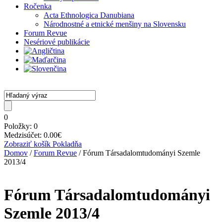
Ročenka
Acta Ethnologica Danubiana
Národnostné a etnické menšiny na Slovensku
Forum Revue
Nesériové publikácie
0
Položky:
0
Medzisúčet:
0.00
€
Zobraziť košík
Pokladňa
Domov
/
Forum Revue
/ Fórum Társadalomtudományi Szemle
2013/4
Fórum Társadalomtudományi
Szemle 2013/4