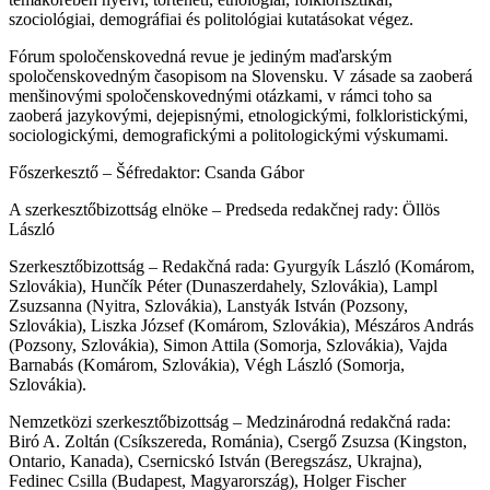
szociológiai, demográfiai és politológiai kutatásokat végez.
Fórum spoločenskovedná revue je jediným maďarským
spoločenskovedným časopisom na Slovensku. V zásade sa zaoberá
menšinovými spoločenskovednými otázkami, v rámci toho sa
zaoberá jazykovými, dejepisnými, etnologickými, folkloristickými,
sociologickými, demografickými a politologickými výskumami.
Főszerkesztő – Šéfredaktor: Csanda Gábor
A szerkesztőbizottság elnöke – Predseda redakčnej rady: Öllös
László
Szerkesztőbizottság – Redakčná rada: Gyurgyík László (Komárom,
Szlovákia), Hunčík Péter (Dunaszerdahely, Szlovákia), Lampl
Zsuzsanna (Nyitra, Szlovákia), Lanstyák István (Pozsony,
Szlovákia), Liszka József (Komárom, Szlovákia), Mészáros András
(Pozsony, Szlovákia), Simon Attila (Somorja, Szlovákia), Vajda
Barnabás (Komárom, Szlovákia), Végh László (Somorja,
Szlovákia).
Nemzetközi szerkesztőbizottság – Medzinárodná redakčná rada:
Biró A. Zoltán (Csíkszereda, Románia), Csergő Zsuzsa (Kingston,
Ontario, Kanada), Csernicskó István (Beregszász, Ukrajna),
Fedinec Csilla (Budapest, Magyarország), Holger Fischer