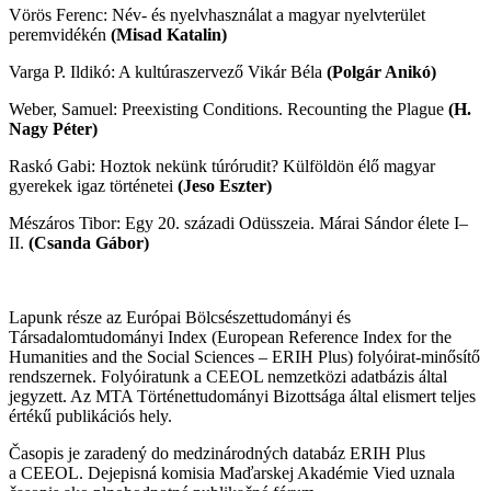
Vörös Ferenc: Név- és nyelvhasználat a magyar nyelvterület
peremvidékén
(Misad Katalin)
Varga P. Ildikó: A kultúraszervező Vikár Béla
(Polgár Anikó)
Weber, Samuel: Preexisting Conditions. Recounting the Plague
(H.
Nagy Péter)
Raskó Gabi: Hoztok nekünk túrórudit? Külföldön élő magyar
gyerekek igaz történetei
(Jeso Eszter)
Mészáros Tibor: Egy 20. századi Odüsszeia. Márai Sándor élete I–
II.
(Csanda Gábor)
Lapunk része az Európai Bölcsészettudományi és
Társadalomtudományi Index (European Reference Index for the
Humanities and the Social Sciences – ERIH Plus) folyóirat-minősítő
rendszernek. Folyóiratunk a CEEOL nemzetközi adatbázis által
jegyzett. Az MTA Történettudományi Bizottsága által elismert teljes
értékű publikációs hely.
Časopis je zaradený do medzinárodných databáz ERIH Plus
a CEEOL. Dejepisná komisia Maďarskej Akadémie Vied uznala