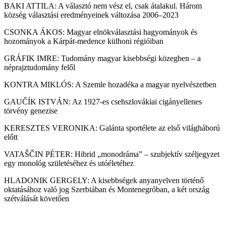
BAKI ATTILA: A választó nem vész el, csak átalakul. Három
község választási eredményeinek változása 2006–2023
CSONKA ÁKOS: Magyar elnökválasztási hagyományok és
hozományok a Kárpát-medence külhoni régióiban
GRÁFIK IMRE: Tudomány magyar kisebbségi közegben – a
néprajztudomány felől
KONTRA MIKLÓS: A Szemle hozadéka a magyar nyelvészetben
GAUČÍK ISTVÁN: Az 1927-es csehszlovákiai cigányellenes
törvény genezise
KERESZTES VERONIKA: Galánta sportélete az első világháború
előtt
VATAŠČIN PÉTER: Hibrid „monodráma” – szubjektív széljegyzet
egy monológ születéséhez és utóéletéhez
HLADONIK GERGELY: A kisebbségek anyanyelven történő
oktatásához való jog Szerbiában és Montenegróban, a két ország
szétválását követően