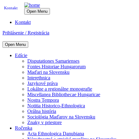
Kontakt
Open Menu
Kontakt
Prihlásenie / Registrácia
Open Menu
Edície
Disputationes Samarienses
Fontes Historiae Hungarorum
Maďari na Slovensku
Interethnica
Jazykové práva
Lokálne a regionálne monografie
Miscellanea Bibliothecae Hungaricae
Nostra Tempora
Notitia Historico-Ethnologica
Orálna história
Sociológia Maďarov na Slovensku
Znaky v priestore
Ročenka
Acta Ethnologica Danubiana