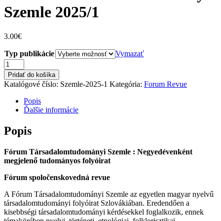
Szemle 2025/1
3.00
€
Typ publikácie
Vymazať
množstvo
Fórum
Pridať do košíka
Társadalomtudományi
Katalógové číslo:
Szemle-2025-1
Kategória:
Forum Revue
Szemle
2025/1
Popis
Ďalšie informácie
Popis
Fórum Társadalomtudományi Szemle : Negyedévenként
megjelenő tudományos folyóirat
Fórum spoločenskovedná revue
A Fórum Társadalomtudományi Szemle az egyetlen magyar nyelvű
társadalomtudományi folyóirat Szlovákiában. Eredendően a
kisebbségi társadalomtudományi kérdésekkel foglalkozik, ennek
témakörében nyelvi, történeti, etnológiai, folklorisztikai,