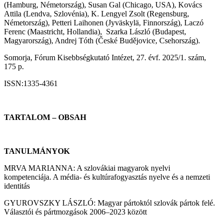
(Hamburg, Németország), Susan Gal (Chicago, USA), Kovács
Attila (Lendva, Szlovénia), K. Lengyel Zsolt (Regensburg,
Németország), Petteri Laihonen (Jyväskylä, Finnország), Laczó
Ferenc (Maastricht, Hollandia), Szarka László (Budapest,
Magyarország), Andrej Tóth (České Budějovice, Csehország).
Somorja, Fórum Kisebbségkutató Intézet, 27. évf. 2025/1. szám,
175 p.
ISSN:1335-4361
TARTALOM – OBSAH
TANULMÁNYOK
MRVA MARIANNA: A szlovákiai magyarok nyelvi
kompetenciája. A média- és kultúrafogyasztás nyelve és a nemzeti
identitás
GYUROVSZKY LÁSZLÓ: Magyar pártoktól szlovák pártok felé.
Választói és pártmozgások 2006–2023 között