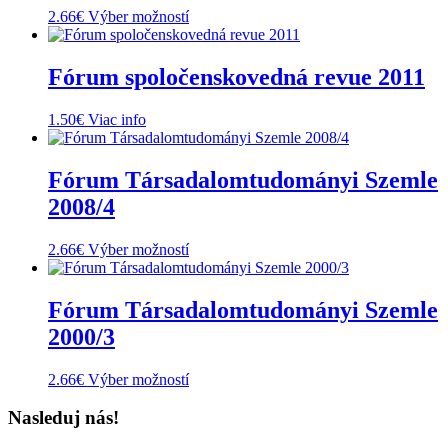
Tento
2.66
€
Výber možností
produkt
má
viacero
Fórum spoločenskovedná revue 2011
variantov.
Možnosti
1.50
€
Viac info
si
môžete
vybrať
Fórum Társadalomtudományi Szemle
na
stránke
2008/4
produktu.
Tento
2.66
€
Výber možností
produkt
má
viacero
Fórum Társadalomtudományi Szemle
variantov.
2000/3
Možnosti
si
môžete
Tento
2.66
€
Výber možností
vybrať
produkt
na
má
Nasleduj nás!
stránke
viacero
produktu.