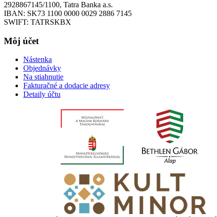
2928867145/1100, Tatra Banka a.s.
IBAN: SK73 1100 0000 0029 2886 7145
SWIFT: TATRSKBX
Môj účet
Nástenka
Objednávky
Na stiahnutie
Fakturačné a dodacie adresy
Detaily účtu