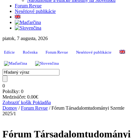
Národnostné a etnické menšiny na Slovensku
Forum Revue
Nesériové publikácie
piatok, 7 augusta, 2026
Edície
Ročenka
Forum Revue
Nesériové publikácie
0
Položky:
0
Medzisúčet:
0.00
€
Zobraziť košík
Pokladňa
Domov
/
Forum Revue
/ Fórum Társadalomtudományi Szemle
2025/1
Fórum Társadalomtudományi