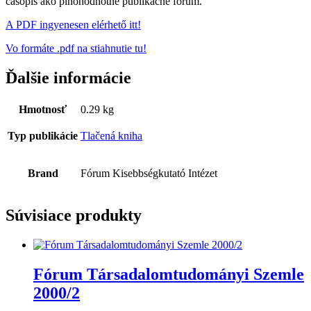
časopis ako plnohodnotné publikačné fórum.
A PDF ingyenesen elérhető itt!
Vo formáte .pdf na stiahnutie tu!
Ďalšie informácie
Hmotnosť
0.29 kg
Typ publikácie
Tlačená kniha
Brand
Fórum Kisebbségkutató Intézet
Súvisiace produkty
Fórum Társadalomtudományi Szemle
2000/2