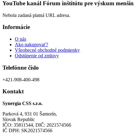
variantov.
YouTube kanál Fórum inštitútu pre výskum menšín
Možnosti
si
Nebola zadaná platná URL adresa.
môžete
vybrať
Informácie
na
stránke
O nás
produktu.
Ako nakupovať?
Všeobecné obchodné podmienky
Odstúpenie od zmluvy
Telefónne číslo
+421-908-400-498
Kontakt
Synergia CSS s.r.o.
Parková 4, 931 01 Šamorín,
Slovak Republic
IČO: 35811544, DIČ: 2021574566
IČ DPH: SK2021574566