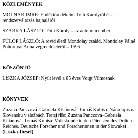
KÖZLEMÉNYEK
MOLNÁR IMRE: Emléktöredékeim Tóth Károlyról és a
rendszerváltozás hajnaláról
SZARKA LÁSZLÓ: Tóth Károly – az autonóm ember
FÜLÖP LÁSZLÓ: A rövid életű Mondolay család. Mondolay Pálné
Pottornyai Anna végrendeletéről – 1595
KÖSZÖNTŐ
LISZKA JÓZSEF: Nyílt levél a 85 éves Voigt Vilmosnak
KÖNYVEK
Zuzana Panczová–Gabriela Kiliánová–Tomáš Kubisa: Národopis na
Slovensku v službách Tretej ríše; Zuzana Panczová–Gabriela
Kiliánová–Tomáš Kubisa: Volkskunde in den Diensten des Dritten
Reiches. Deutsche Forscher und Forscherinnen in der Slowakei
(Liszka József)