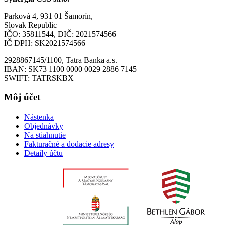
Parková 4, 931 01 Šamorín,
Slovak Republic
IČO: 35811544, DIČ: 2021574566
IČ DPH: SK2021574566
2928867145/1100, Tatra Banka a.s.
IBAN: SK73 1100 0000 0029 2886 7145
SWIFT: TATRSKBX
Môj účet
Nástenka
Objednávky
Na stiahnutie
Fakturačné a dodacie adresy
Detaily účtu