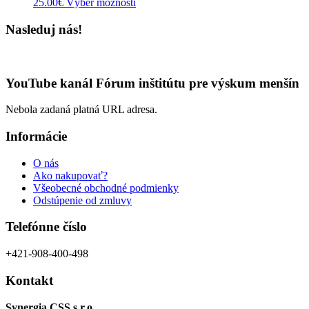
Tento
25.00
€
Výber možností
produkt
má
Nasleduj nás!
viacero
variantov.
Možnosti
si
YouTube kanál Fórum inštitútu pre výskum menšín
môžete
vybrať
Nebola zadaná platná URL adresa.
na
stránke
Informácie
produktu.
O nás
Ako nakupovať?
Všeobecné obchodné podmienky
Odstúpenie od zmluvy
Telefónne číslo
+421-908-400-498
Kontakt
Synergia CSS s.r.o.