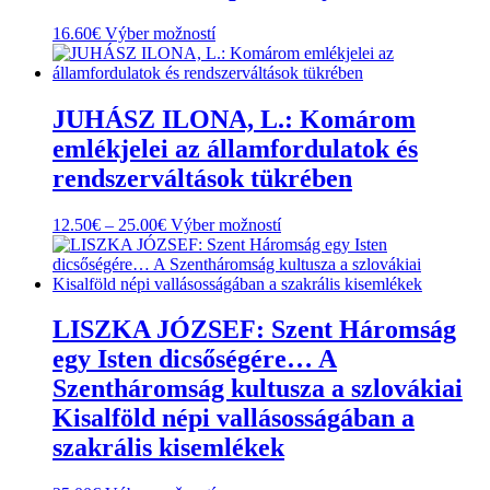
Tento
16.60
€
Výber možností
produkt
má
viacero
variantov.
JUHÁSZ ILONA, L.: Komárom
Možnosti
emlékjelei az államfordulatok és
si
môžete
rendszerváltások tükrében
vybrať
na
Price
Tento
12.50
€
–
25.00
€
Výber možností
stránke
range:
produkt
produktu.
12.50€
má
through
viacero
25.00€
variantov.
Možnosti
LISZKA JÓZSEF: Szent Háromság
si
egy Isten dicsőségére… A
môžete
vybrať
Szentháromság kultusza a szlovákiai
na
Kisalföld népi vallásosságában a
stránke
produktu.
szakrális kisemlékek