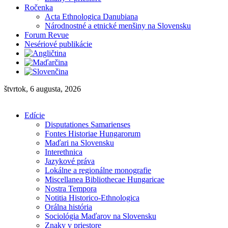
Ročenka
Acta Ethnologica Danubiana
Národnostné a etnické menšiny na Slovensku
Forum Revue
Nesériové publikácie
štvrtok, 6 augusta, 2026
Edície
Disputationes Samarienses
Fontes Historiae Hungarorum
Maďari na Slovensku
Interethnica
Jazykové práva
Lokálne a regionálne monografie
Miscellanea Bibliothecae Hungaricae
Nostra Tempora
Notitia Historico-Ethnologica
Orálna história
Sociológia Maďarov na Slovensku
Znaky v priestore