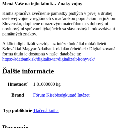
Mená Vaše na tejto tabuli… Znaky vojny
Kniha spracúva zvečnenie pamiatky padlých v prvej a druhej
svetovej vojne v regiónoch s maďarskou populáciou na južnom
Slovensku, doplnené obrazovým materiálom a s dobovými
novinovými správami týkajúcich sa slávnostných odovzdávaní
pamätných znakov.
A kötet digitalizált verziója az intézetünk által működtetett
Szlovákiai Magyar Adatbank oldalán érhető el / Digitalizovaná
forma titulu je dostupná v našej databáze tu:
https://adatbank.sk/digitalis-tar/digitalizalt-konyvek/
Ďalšie informácie
Hmotnosť
1.81000000 kg
Brand
Fórum Kisebbségkutató Intézet
Typ publikácie
Tlačená kniha
Recenzie