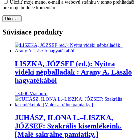
Uložiť moje meno, e-mail a webovú stránku v tomto prehliadači
pre moje budúce komentáre.
Súvisiace produkty
LISZKA, JÓZSEF (ed.): Nyitra
vidéki népballadák : Arany A. László
hagyatékából
13.00
€
Viac info
JUHÁSZ, ILONA L.–LISZKA,
JÓZSEF: Szakrális kisemlékeink.
[Malé sakrálne pamiatky.]