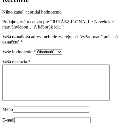
Nikto zatiaľ nepridal hodnotenie.
Pridajte prvú recenziu pre “JUHÁSZ ILONA, L.: Neveitek e
márványlapon… A háborúk jelei”
Vaša e-mailová adresa nebude zverejnená.
Vyžadované polia sú
označené
*
Vaše hodnotenie
*
Vaša recenzia
*
Meno
E-mail