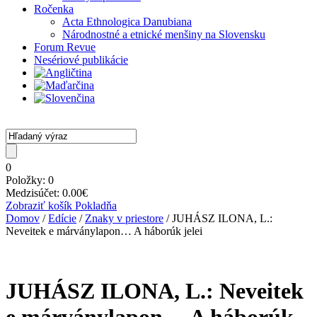
Ročenka
Acta Ethnologica Danubiana
Národnostné a etnické menšiny na Slovensku
Forum Revue
Nesériové publikácie
0
Položky:
0
Medzisúčet:
0.00
€
Zobraziť košík
Pokladňa
Domov
/
Edície
/
Znaky v priestore
/ JUHÁSZ ILONA, L.:
Neveitek e márványlapon… A háborúk jelei
JUHÁSZ ILONA, L.: Neveitek