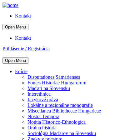
Kontakt
Open Menu
Kontakt
Prihlásenie / Registrácia
Open Menu
Edície
Disputationes Samarienses
Fontes Historiae Hungarorum
Maďari na Slovensku
Interethnica
Jazykové práva
Lokálne a regionálne monografie
Miscellanea Bibliothecae Hungaricae
Nostra Tempora
Notitia Historico-Ethnologica
Orálna história
Sociológia Maďarov na Slovensku
Znaky v priestore