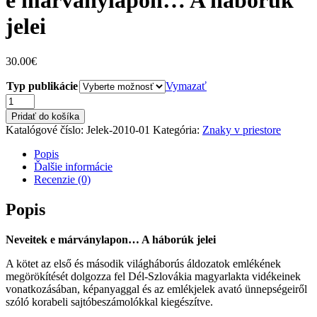
e márványlapon… A háborúk
jelei
30.00
€
Typ publikácie
Vymazať
množstvo
JUHÁSZ
Pridať do košíka
ILONA,
Katalógové číslo:
Jelek-2010-01
Kategória:
Znaky v priestore
L.:
Neveitek
Popis
e
Ďalšie informácie
márványlapon…
Recenzie (0)
A
háborúk
Popis
jelei
Neveitek e márványlapon… A háborúk jelei
A kötet az első és második világháborús áldozatok emlékének
megörökítését dolgozza fel Dél-Szlovákia magyarlakta vidékeinek
vonatkozásában, képanyaggal és az emlékjelek avató ünnepségeiről
szóló korabeli sajtóbeszámolókkal kiegészítve.