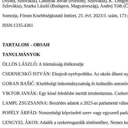
(Nyitra, Szlovákia), Lanstyák István (Pozsony, Szlovákia), K. Leng
Szlovákia), Szarka László (Budapest, Magyarország), Andrej Tóth (
Somorja, Fórum Kisebbségkutató Intézet, 25. évf. 2023/3. szám, 173 
ISSN:1335-4361
TARTALOM – OBSAH
TANULMÁNYOK
ÖLLÖS LÁSZLÓ: A felemásság értékrendje
CSERNICSKÓ ISTVÁN: Elrajzolt nyelvpolitika. Az ukrán állami nyel
GORAN BAŠIĆ: Kisebbségi önkormányzatiság és kulturális autonómia 
VIKTOR JANÁK: Egy kissé feledésbe merült irredentizmus. Csehors
LAMPL ZSUZSANNA: Beszédes adatok a 2023-as parlamenti választ
POPÉLY ÁRPÁD: Nemzetiségi képviseleti szerv vagy egyszerű parlam
LENGYEL ÁKOS: Adalék a szekeresgazdák történetéhez. Nemes ke