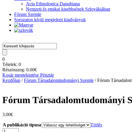
Acta Ethnologica Danubiana
Nemzeti és etnikai kisebbségek Szlovákiában
Fórum Szemle
Sorozaton kívül megjelent kiadványok
0
Tételek:
0
Részösszeg:
0.00
€
Kosár megtekintése
Pénztár
Kezdőlap
/
Fórum Társadalomtudományi Szemle
/ Fórum Társadalo
Fórum Társadalomtudományi S
3.00
€
A publikáció típusa
Törlés
Fórum