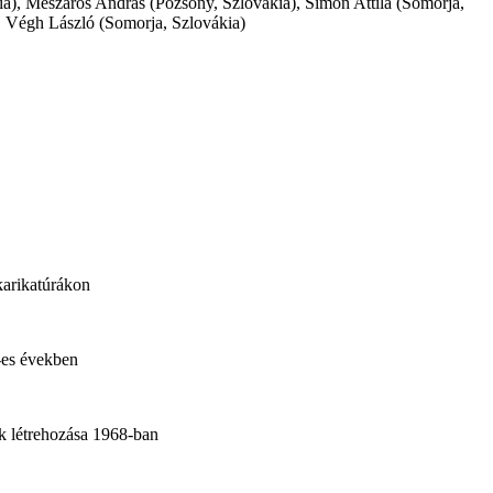
ia), Mészáros András (Pozsony, Szlovákia), Simon Attila (Somorja,
, Végh László (Somorja, Szlovákia)
karikatúrákon
-es években
k létrehozása 1968-ban