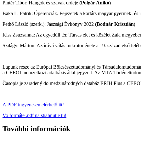
Pintér Tibor: Hangok és szavak erdeje
(Polgár Anikó)
Baka L. Patrik: Óperenciák. Fejezetek a kortárs magyar gyermek- és 
Pethő László (szerk.): Jászsági Évkönyv 2022
(Bodnár Krisztián)
Kiss Zsuzsanna: Az egyedüli tér. Társas élet és közélet Zala megyéb
Szilágyi Márton: Az íróvá válás mikrotörténete a 19. század első fel
Lapunk része az Európai Bölcsészettudományi és Társadalomtudományi
a CEEOL nemzetközi adatbázis által jegyzett. Az MTA Történettudomány
Časopis je zaradený do medzinárodných databáz ERIH Plus a CEEOL
A PDF ingyenesen elérhető itt!
Vo formáte .pdf na stiahnutie tu!
További információk