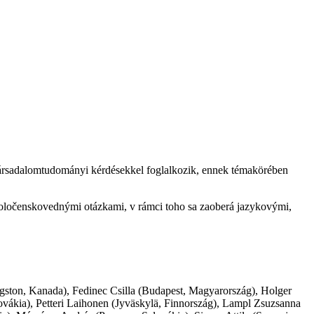
ársadalomtudományi kérdésekkel foglalkozik, ennek témakörében
očenskovednými otázkami, v rámci toho sa zaoberá jazykovými,
ngston, Kanada), Fedinec Csilla (Budapest, Magyarország), Holger
ákia), Petteri Laihonen (Jyväskylä, Finnország), Lampl Zsuzsanna