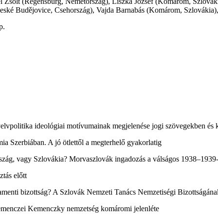
yel Zsolt (Regensburg, Németország), Liszka József (Komárom, Szlovák
České Budějovice, Csehország), Vajda Barnabás (Komárom, Szlovákia)
p.
vpolitika ideológiai motívumainak megjelenése jogi szövegekben és 
Szerbiában. A jó ötlettől a megterhelő gyakorlatig
zág, vagy Szlovákia? Morvaszlovák ingadozás a válságos 1938–1939
ás előtt
enti bizottság? A Szlovák Nemzeti Tanács Nemzetiségi Bizottságána
menczei Kemenczky nemzetség komáromi jelenléte