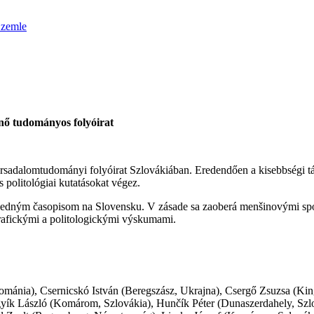
Szemle
ő tudományos folyóirat
sadalomtudományi folyóirat Szlovákiában. Eredendően a kisebbségi t
és politológiai kutatásokat végez.
dným časopisom na Slovensku. V zásade sa zaoberá menšinovými spol
grafickými a politologickými výskumami.
Románia), Csernicskó István (Beregszász, Ukrajna), Csergő Zsuzsa (Ki
k László (Komárom, Szlovákia), Hunčík Péter (Dunaszerdahely, Szlov