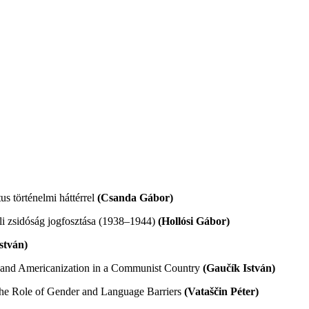
s történelmi háttérrel
(Csanda Gábor)
li zsidóság jogfosztása (1938–1944)
(Hollósi Gábor)
stván)
n and Americanization in a Communist Country
(Gaučík István)
The Role of Gender and Language Barriers
(Vataščin Péter)