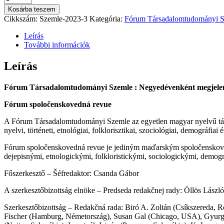
Társadalomtudományi
Kosárba teszem
Szemle
Cikkszám:
Szemle-2023-3
Kategória:
Fórum Társadalomtudományi 
2023/3
mennyiség
Leírás
További információk
Leírás
Fórum Társadalomtudományi Szemle : Negyedévenként megjelen
Fórum spoločenskovedná revue
A Fórum Társadalomtudományi Szemle az egyetlen magyar nyelvű tár
nyelvi, történeti, etnológiai, folklorisztikai, szociológiai, demográfiai 
Fórum spoločenskovedná revue je jediným maďarským spoločenskove
dejepisnými, etnologickými, folkloristickými, sociologickými, demo
Főszerkesztő – Šéfredaktor: Csanda Gábor
A szerkesztőbizottság elnöke – Predseda redakčnej rady: Öllös László
Szerkesztőbizottság – Redakčná rada: Biró A. Zoltán (Csíkszereda, 
Fischer (Hamburg, Németország), Susan Gal (Chicago, USA), Gyurgyí