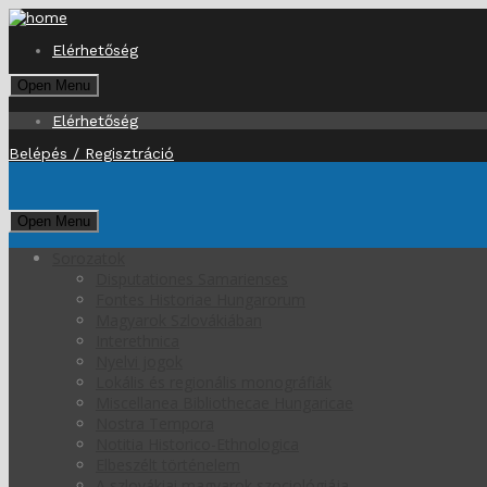
Elérhetőség
Open Menu
Elérhetőség
Belépés / Regisztráció
Open Menu
Sorozatok
Disputationes Samarienses
Fontes Historiae Hungarorum
Magyarok Szlovákiában
Interethnica
Nyelvi jogok
Lokális és regionális monográfiák
Miscellanea Bibliothecae Hungaricae
Nostra Tempora
Notitia Historico-Ethnologica
Elbeszélt történelem
A szlovákiai magyarok szociológiája