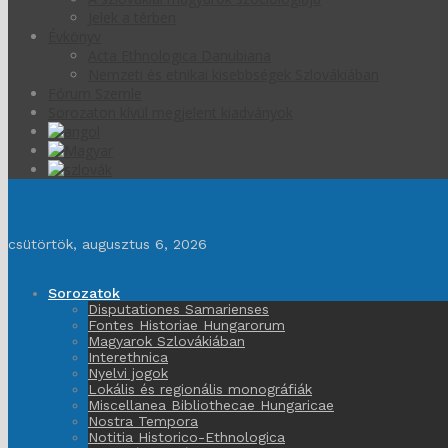
Jelek a térben
Évkönyv
Acta Ethnologica Danubiana
Nemzeti és etnikai kisebbségek Szlovákiában
Fórum Szemle
Sorozaton kívül megjelent kiadványok
csütörtök, augusztus 6, 2026
Sorozatok
Disputationes Samarienses
Fontes Historiae Hungarorum
Magyarok Szlovákiában
Interethnica
Nyelvi jogok
Lokális és regionális monográfiák
Miscellanea Bibliothecae Hungaricae
Nostra Tempora
Notitia Historico-Ethnologica