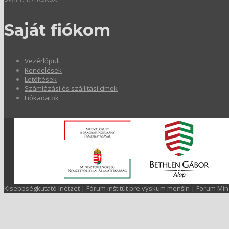
Saját fiókom
Vezérlőpult
Rendelések
Letöltések
Számlázási és szállítási címek
Fiókadatok
Kisebbségkutató Inétzet | Fórum inštitút pre výskum menšín | Forum Min