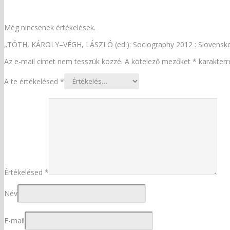
Még nincsenek értékelések.
„TÓTH, KÁROLY–VÉGH, LÁSZLÓ (ed.): Sociography 2012 : Slovensko – 
Az e-mail címet nem tesszük közzé.
A kötelező mezőket
*
karakterre
A te értékelésed
*
Értékelésed
*
Név
E-mail