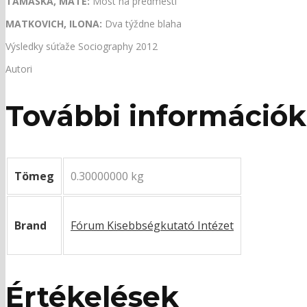
TAMÁSKA, MÁTÉ:
Most na predmestí
MATKOVICH, ILONA:
Dva týždne blaha
Výsledky súťaže Sociography 2012
Autori
További információk
Tömeg
0.30000000 kg
Brand
Fórum Kisebbségkutató Intézet
Értékelések