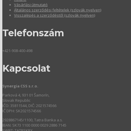
Vásárlási útmutató
Általános szerződési feltételek (szlovák nyelven)
Visszalépés a szerződéstől (szlovák nyelven)
Telefonszám
+421-908-400-498
Kapcsolat
Synergia CSS s.r.o.
Parková 4, 931 01 Šamorín,
Slovak Republic
IČO: 35811544, DIČ: 2021574566
IČ DPH: SK2021574566
2928867145/1100, Tatra Banka a.s.
IBAN: SK73 1100 0000 0029 2886 7145
SWIFT: TATRSKBX