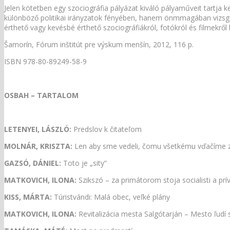
Jelen kötetben egy szociográfia pályázat kiváló pályaműveit tartja k
különböző politikai irányzatok fényében, hanem önmmagában vizsgáljuk
érthető vagy kevésbé érthető szociográfiákról, fotókról és filmekről 
Šamorín, Fórum inštitút pre výskum menšín, 2012, 116 p.
ISBN 978-80-89249-58-9
OSBAH – TARTALOM
LETENYEI, LÁSZLÓ:
Predslov k čitateľom
MOLNÁR, KRISZTA:
Len aby sme vedeli, čomu všetkému vďačíme z
GAZSÓ, DÁNIEL:
Toto je „sity”
MATKOVICH, ILONA:
Szikszó – za primátorom stoja socialisti a prív
KISS, MÁRTA:
Túristvándi: Malá obec, veľké plány
MATKOVICH, ILONA:
Revitalizácia mesta Salgótarján – Mesto ľudí