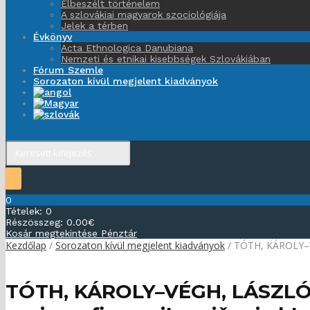
Elbeszélt történelem
A szlovákiai magyarok szociológiája
Jelek a térben
Évkönyv
Acta Ethnologica Danubiana
Nemzeti és etnikai kisebbségek Szlovákiában
Fórum Szemle
Sorozaton kívül megjelent kiadványok
0
Tételek:
0
Részösszeg:
0.00
€
Kosár megtekintése
Pénztár
Kezdőlap
/
Sorozaton kívül megjelent kiadványok
/ TÓTH, KÁROLY–VÉ
TÓTH, KÁROLY–VÉGH, LÁSZLÓ (e