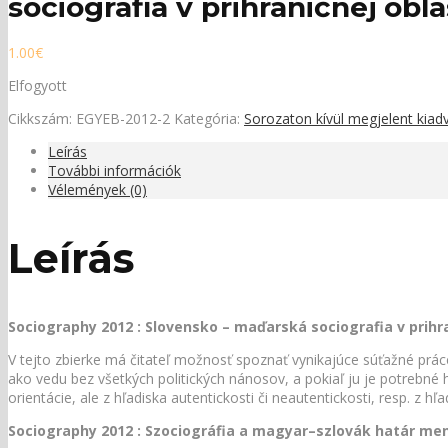
sociografia v prihraničnej obla
1.00
€
Elfogyott
Cikkszám:
EGYEB-2012-2
Kategória:
Sorozaton kívül megjelent kia
Leírás
További információk
Vélemények (0)
Leírás
Sociography 2012 : Slovensko – maďarská sociografia v prihra
V tejto zbierke má čitateľ možnosť spoznať vynikajúce súťažné prác
ako vedu bez všetkých politických nánosov, a pokiaľ ju je potrebné 
orientácie, ale z hľadiska autentickosti či neautentickosti, resp. z hľ
Sociography 2012 : Szociográfia a magyar–szlovák határ me