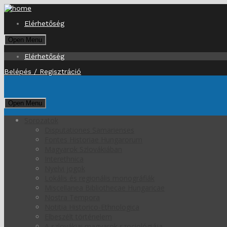
Elérhetőség
Open Menu
Elérhetőség
Belépés / Regisztráció
Open Menu
Sorozatok
Disputationes Samarienses
Fontes Historiae Hungarorum
Magyarok Szlovákiában
Interethnica
Nyelvi jogok
Lokális és regionális monográfiák
Miscellanea Bibliothecae Hungaricae
Nostra Tempora
Notitia Historico-Ethnologica
Elbeszélt történelem
A szlovákiai magyarok szociológiája