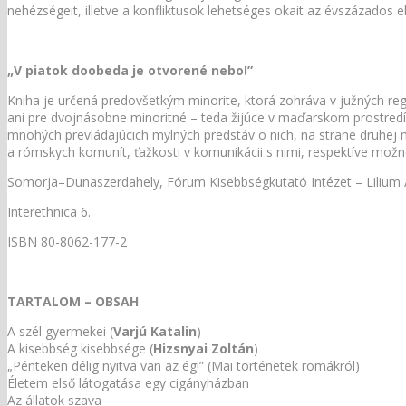
nehézségeit, illetve a konfliktusok lehetséges okait az évszázados 
„V piatok doobeda je otvorené nebo!”
Kniha je určená predovšetkým minorite, ktorá zohráva v južných reg
ani pre dvojnásobne minoritné – teda žijúce v maďarskom prostre
mnohých prevládajúcich mylných predstáv o nich, na strane druhej mô
a rómskych komunít, ťažkosti v komunikácii s nimi, respektíve možné
Somorja–Dunaszerdahely, Fórum Kisebbségkutató Intézet – Lilium 
Interethnica 6.
ISBN 80-8062-177-2
TARTALOM – OBSAH
A szél gyermekei (
Varjú Katalin
)
A kisebbség kisebbsége (
Hizsnyai Zoltán
)
„Pénteken délig nyitva van az ég!” (Mai történetek romákról)
Életem első látogatása egy cigányházban
Az állatok szava