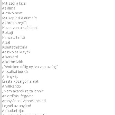
Mit szól a kicsi
Az alma
A csikó neve
Mit kap ezí a dumáí?!
A török szegfű
Huzat van a szádban!
Bokoji
Hímzett terítő
A sál
Kísértethistória
Az iskolás kutyák
A karkötő
A körömlakk
„Pénteken délig nyitva van az ég!”
A csatkai búcsú
A fénykép
Érezte közelgő halálát
A vállkendő
„Nem akarok rajta lenni!”
Az ordítás: fegyver!
Aranyláncot vennék neked!
Legyél az anyám!
A madártojás