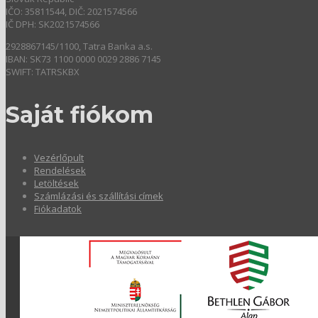
IČO: 35811544, DIČ: 2021574566
IČ DPH: SK2021574566
2928867145/1100, Tatra Banka a.s.
IBAN: SK73 1100 0000 0029 2886 7145
SWIFT: TATRSKBX
Saját fiókom
Vezérlőpult
Rendelések
Letöltések
Számlázási és szállítási címek
Fiókadatok