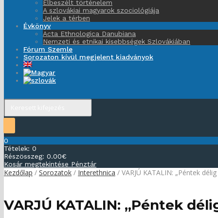
Elbeszélt történelem
A szlovákiai magyarok szociológiája
Jelek a térben
Évkönyv
Acta Ethnologica Danubiana
Nemzeti és etnikai kisebbségek Szlovákiában
Fórum Szemle
Sorozaton kívül megjelent kiadványok
0
Tételek:
0
Részösszeg:
0.00
€
Kosár megtekintése
Pénztár
Kezdőlap
/
Sorozatok
/
Interethnica
/ VARJÚ KATALIN: „Péntek délig 
VARJÚ KATALIN: „Péntek délig