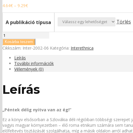
Ártartomány:
4.64
€
–
9.29
€
4.64€
-
Törlés
A publikáció típusa
9.29€
VARJÚ
KATALIN:
Kosárba teszem
„Péntek
Cikkszám:
Inter-2002-06
Kategória:
Interethnica
délig
nyitva
Leírás
van
További információk
az
Vélemények (0)
ég!”
mennyiség
Leírás
„Péntek délig nyitva van az ég!”
Ez a könyv elsősorban a Szlovákia déli régióiban többségi szerepet 
vagyis magyar környezetben – élő roma etnikum számára sem tanuls
előfeltevés tisztázását szolgálhatja, míg a másik oldalon arról adh