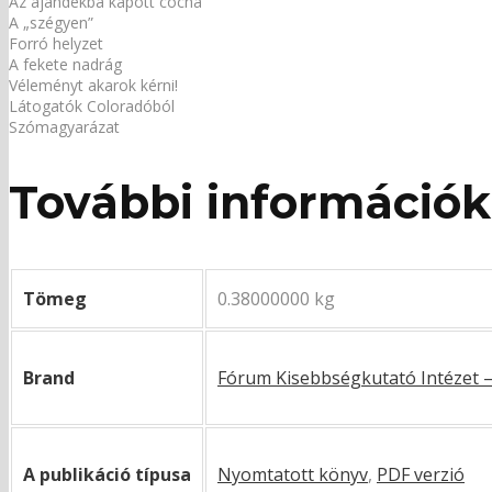
Az ajándékba kapott cocha
A „szégyen”
Forró helyzet
A fekete nadrág
Véleményt akarok kérni!
Látogatók Coloradóból
Szómagyarázat
További információk
Tömeg
0.38000000 kg
Brand
Fórum Kisebbségkutató Intézet 
A publikáció típusa
Nyomtatott könyv
,
PDF verzió