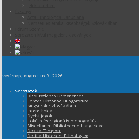
Jelek a térben
Évkönyv
Acta Ethnologica Danubiana
Nemzeti és etnikai kisebbségek Szlovákiában
Fórum Szemle
Sorozaton kívül megjelent kiadványok
vasárnap, augusztus 9, 2026
Sorozatok
Disputationes Samarienses
Fontes Historiae Hungarorum
Magyarok Szlovákiában
Interethnica
Nyelvi jogok
Lokális és regionális monográfiák
Miscellanea Bibliothecae Hungaricae
Nostra Tempora
Notitia Historico-Ethnologica