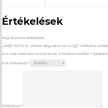
Értékelések
Még nincsenek értékelések.
„VARJÚ KATALIN: „Péntek délig nyitva van az ég!”” értékelése elsőké
Az e-mail címet nem tesszük közzé.
A kötelező mezőket
*
karakterre
A te értékelésed
*
Értékelésed
*