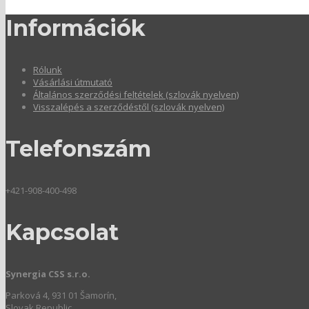
Információk
Rólunk
Vásárlási útmutató
Általános szerződési feltételek (szlovák nyelven)
Visszalépés a szerződéstől (szlovák nyelven)
Telefonszám
+421-908-400-498
Kapcsolat
Synergia CSS s.r.o.
Parková 4, 931 01 Šamorín,
Slovak Republic