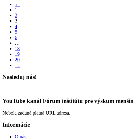
na
←
má
stránke
1
viacero
produktu.
2
variantov.
3
Možnosti
4
si
5
môžete
6
vybrať
…
na
18
stránke
19
produktu.
20
→
Nasleduj nás!
YouTube kanál Fórum inštitútu pre výskum menšín
Nebola zadaná platná URL adresa.
Informácie
O nás