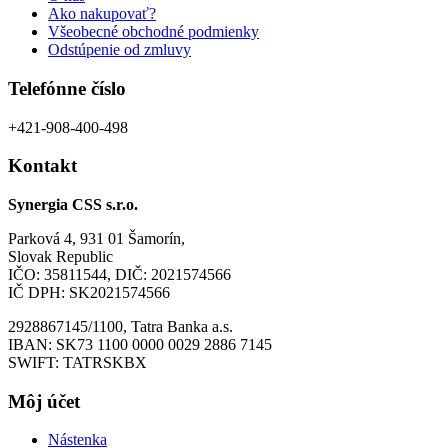
Ako nakupovať?
Všeobecné obchodné podmienky
Odstúpenie od zmluvy
Telefónne číslo
+421-908-400-498
Kontakt
Synergia CSS s.r.o.
Parková 4, 931 01 Šamorín,
Slovak Republic
IČO: 35811544, DIČ: 2021574566
IČ DPH: SK2021574566
2928867145/1100, Tatra Banka a.s.
IBAN: SK73 1100 0000 0029 2886 7145
SWIFT: TATRSKBX
Môj účet
Nástenka