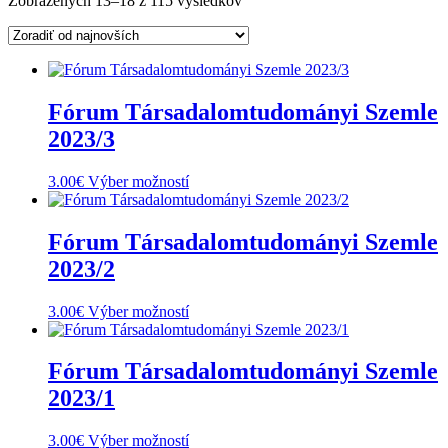
Zobrazených 13–18 z 115 výsledkov
podľa
najnovších
Fórum Társadalomtudományi Szemle
2023/3
Tento
3.00
€
Výber možností
produkt
má
viacero
Fórum Társadalomtudományi Szemle
variantov.
2023/2
Možnosti
si
môžete
Tento
3.00
€
Výber možností
vybrať
produkt
na
má
stránke
viacero
Fórum Társadalomtudományi Szemle
produktu.
variantov.
2023/1
Možnosti
si
môžete
Tento
3.00
€
Výber možností