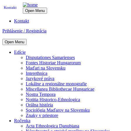
Kontakt
Open Menu
Kontakt
Prihlásenie / Registrácia
Open Menu
Edície
Disputationes Samarienses
Fontes Historiae Hungarorum
Maďari na Slovensku
Interethnica
Jazykové práva
Lokálne a regionálne monografie
Miscellanea Bibliothecae Hungaricae
Nostra Tempora
Notitia Historico-Ethnologica
Orálna história
Sociológia Maďarov na Slovensku
Znaky v priestore
Ročenka
Acta Ethnologica Danubiana