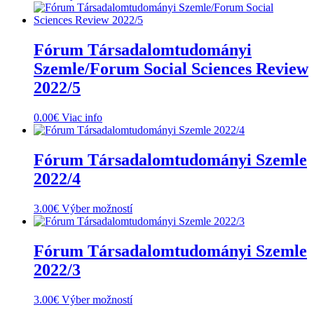
vybrať
produkt
na
má
stránke
viacero
produktu.
variantov.
Fórum Társadalomtudományi
Možnosti
Szemle/Forum Social Sciences Review
si
môžete
2022/5
vybrať
na
0.00
€
Viac info
stránke
produktu.
Fórum Társadalomtudományi Szemle
2022/4
Tento
3.00
€
Výber možností
produkt
má
viacero
Fórum Társadalomtudományi Szemle
variantov.
2022/3
Možnosti
si
môžete
Tento
3.00
€
Výber možností
vybrať
produkt