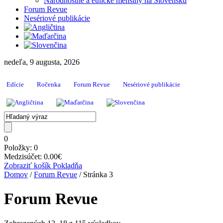
Národnostné a etnické menšiny na Slovensku
Forum Revue
Nesériové publikácie
nedeľa, 9 augusta, 2026
Edície
Ročenka
Forum Revue
Nesériové publikácie
0
Položky:
0
Medzisúčet:
0.00
€
Zobraziť košík
Pokladňa
Domov
/
Forum Revue
/ Stránka 3
Forum Revue
Zoradené