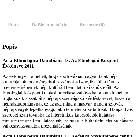
Etnológiai
Központ
Évkönyve
2011
Popis
Ďalšie informácie
Recenzie (0)
Popis
Acta Ethnologica Danubiana 13, Az Etnológiai Központ
Évkönyve 2011
Az évkönyv – amellett, hogy a szlovákiai magyar tájak népi
kultúrájának eredményeiről is számot ad – nyitva áll a Duna-
medence népeinek népi kultúráit bemutatni kívánók előtt. Az
Etnológiai Központ kutatási prioritásaival összhangban kiemelten
foglalkozik a szakrális néprajz szerteágazó kérdéskörével, hiszen a
néprajztudománynak ez az ága mind a magyar, mind a szlovák
néprajz egyik legelhanyagoltabb területei közé tartozik. Hangsúlyos
szerepet szán továbbá az interetnikus kapcsolatok kutatása
eredményeinek bemutatásának, valamint a különféle jelenkutatási és
változásvizsgálatok prezentálásának.
Acta Ethnologica Danubiana 13, Ročenka Výskumného centra