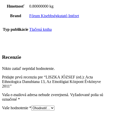
Hmotnosť
0.80000000 kg
Brand
Fórum Kisebbségkutató Intézet
Typ publikácie
Tlačená kniha
Recenzie
Nikto zatiaľ nepridal hodnotenie.
Pridajte prvú recenziu pre “LISZKA JÓZSEF (ed.): Acta
Ethnologica Danubiana 13, Az Etnológiai Központ Évkönyve
2011”
Vaša e-mailová adresa nebude zverejnená.
Vyžadované polia sú
označené
*
Vaše hodnotenie
*