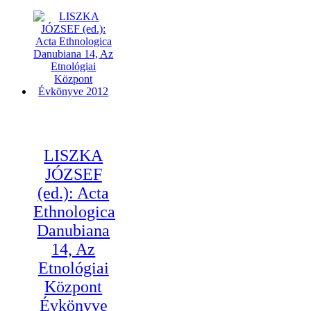
LISZKA
JÓZSEF
(ed.): Acta
Ethnologica
Danubiana
14, Az
Etnológiai
Központ
Évkönyve