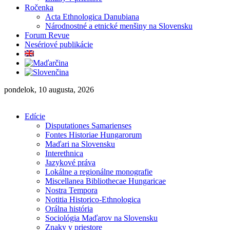
Ročenka
Acta Ethnologica Danubiana
Národnostné a etnické menšiny na Slovensku
Forum Revue
Nesériové publikácie
pondelok, 10 augusta, 2026
Edície
Disputationes Samarienses
Fontes Historiae Hungarorum
Maďari na Slovensku
Interethnica
Jazykové práva
Lokálne a regionálne monografie
Miscellanea Bibliothecae Hungaricae
Nostra Tempora
Notitia Historico-Ethnologica
Orálna história
Sociológia Maďarov na Slovensku
Znaky v priestore