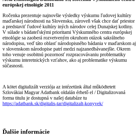
európskej etnológie 2011
Ročenka prezentuje najnovšie výsledky výskumu ľudovej kultúry
maďarskej národnosti na Slovensku, zároveň však chce dať priestor
a predstaviť ľudové kultúry iných národov celej Dunajskej kotliny.
V súlade s bádateľskými prioritami Výskumného centra európskej
etnológie sa zaoberá rozvetveným okruhom otázok sakrálneho
národopisu, veď táto oblasť národopisného bádania v maďarskom aj
v slovenskom národopise patrí medzi najzanedbávanejšie. Okrem
toho venuje osobitnú pozornosť rozpracovávaniu problematiky
výskumu interetnických vzťahov, ako aj problematike výskumu
súčasnosti.
A kötet digitalizált verziója az intézetünk által működtetett
Szlovákiai Magyar Adatbank oldalán érhető el / Digitalizovaná
forma titulu je dostupná v našej databáze tu
https://adatbank.sk/digitalis-tar/digitalizalt-konyvek/
Ďalšie informácie