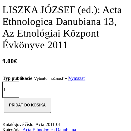
LISZKA JÓZSEF (ed.): Acta
Ethnologica Danubiana 13,
Az Etnológiai Központ
Évkönyve 2011
9.00
€
Typ publikácie
Vymazať
množstvo
LISZKA
JÓZSEF
(ed.):
Acta
PRIDAŤ DO KOŠÍKA
Ethnologica
Danubiana
13,
Katalógové číslo:
Acta-2011-01
Az
Kategória:
Acta Ethnologica Danubiana