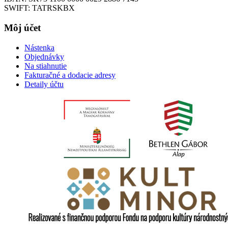
SWIFT: TATRSKBX
Môj účet
Nástenka
Objednávky
Na stiahnutie
Fakturačné a dodacie adresy
Detaily účtu