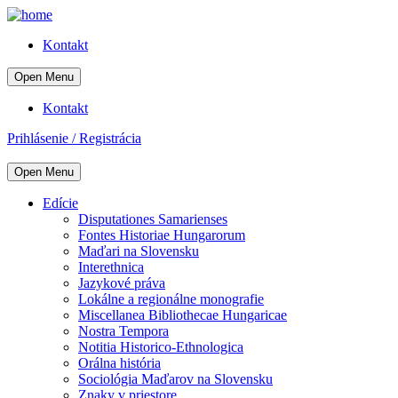
Kontakt
Open Menu
Kontakt
Prihlásenie / Registrácia
Open Menu
Edície
Disputationes Samarienses
Fontes Historiae Hungarorum
Maďari na Slovensku
Interethnica
Jazykové práva
Lokálne a regionálne monografie
Miscellanea Bibliothecae Hungaricae
Nostra Tempora
Notitia Historico-Ethnologica
Orálna história
Sociológia Maďarov na Slovensku
Znaky v priestore