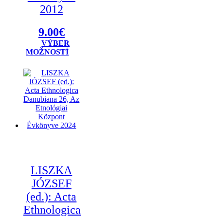
2012
9.00
€
VÝBER
Tento
MOŽNOSTÍ
produkt
má
viacero
variantov.
Možnosti
si
môžete
vybrať
na
stránke
produktu.
LISZKA
JÓZSEF
(ed.): Acta
Ethnologica