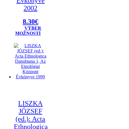
Évkönyve
2002
8.30
€
VÝBER
Tento
MOŽNOSTÍ
produkt
má
viacero
variantov.
Možnosti
si
môžete
vybrať
na
stránke
produktu.
LISZKA
JÓZSEF
(ed.): Acta
Ethnologica