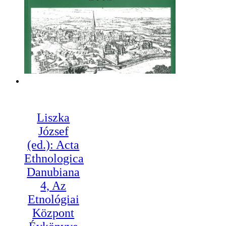
produktu.
Liszka
József
(ed.): Acta
Ethnologica
Danubiana
4, Az
Etnológiai
Központ