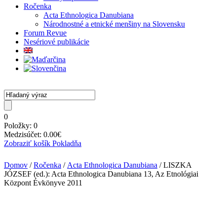
Ročenka
Acta Ethnologica Danubiana
Národnostné a etnické menšiny na Slovensku
Forum Revue
Nesériové publikácie
0
Položky:
0
Medzisúčet:
0.00
€
Zobraziť košík
Pokladňa
Domov
/
Ročenka
/
Acta Ethnologica Danubiana
/ LISZKA
JÓZSEF (ed.): Acta Ethnologica Danubiana 13, Az Etnológiai
Központ Évkönyve 2011