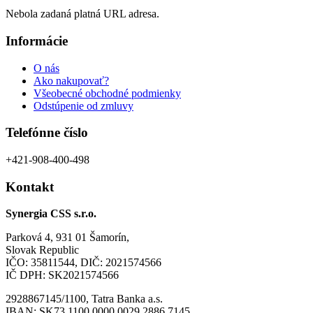
Nebola zadaná platná URL adresa.
Informácie
O nás
Ako nakupovať?
Všeobecné obchodné podmienky
Odstúpenie od zmluvy
Telefónne číslo
+421-908-400-498
Kontakt
Synergia CSS s.r.o.
Parková 4, 931 01 Šamorín,
Slovak Republic
IČO: 35811544, DIČ: 2021574566
IČ DPH: SK2021574566
2928867145/1100, Tatra Banka a.s.
IBAN: SK73 1100 0000 0029 2886 7145