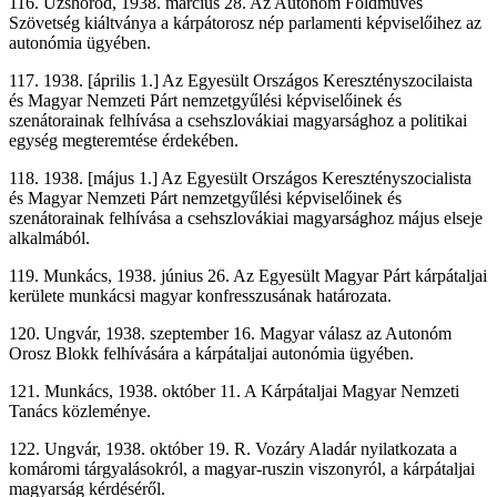
116. Uzshorod, 1938. március 28. Az Autonóm Földműves
Szövetség kiáltványa a kárpátorosz nép parlamenti képviselőihez az
autonómia ügyében.
117. 1938. [április 1.] Az Egyesült Országos Keresztényszocilaista
és Magyar Nemzeti Párt nemzetgyűlési képviselőinek és
szenátorainak felhívása a csehszlovákiai magyarsághoz a politikai
egység megteremtése érdekében.
118. 1938. [május 1.] Az Egyesült Országos Keresztényszocialista
és Magyar Nemzeti Párt nemzetgyűlési képviselőinek és
szenátorainak felhívása a csehszlovákiai magyarsághoz május elseje
alkalmából.
119. Munkács, 1938. június 26. Az Egyesült Magyar Párt kárpátaljai
kerülete munkácsi magyar konfresszusának határozata.
120. Ungvár, 1938. szeptember 16. Magyar válasz az Autonóm
Orosz Blokk felhívására a kárpátaljai autonómia ügyében.
121. Munkács, 1938. október 11. A Kárpátaljai Magyar Nemzeti
Tanács közleménye.
122. Ungvár, 1938. október 19. R. Vozáry Aladár nyilatkozata a
komáromi tárgyalásokról, a magyar-ruszin viszonyról, a kárpátaljai
magyarság kérdéséről.