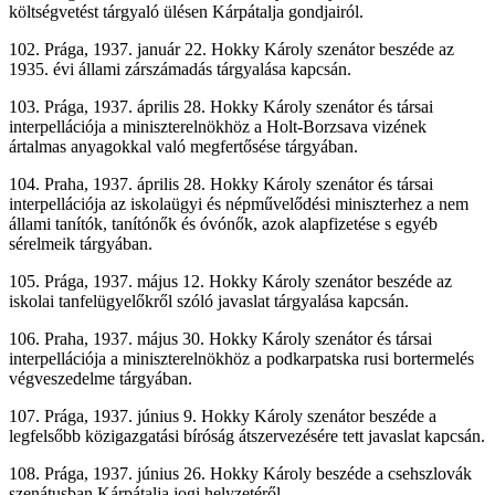
költségvetést tárgyaló ülésen Kárpátalja gondjairól.
102. Prága, 1937. január 22. Hokky Károly szenátor beszéde az
1935. évi állami zárszámadás tárgyalása kapcsán.
103. Prága, 1937. április 28. Hokky Károly szenátor és társai
interpellációja a miniszterelnökhöz a Holt-Borzsava vizének
ártalmas anyagokkal való megfertősése tárgyában.
104. Praha, 1937. április 28. Hokky Károly szenátor és társai
interpellációja az iskolaügyi és népművelődési miniszterhez a nem
állami tanítók, tanítónők és óvónők, azok alapfizetése s egyéb
sérelmeik tárgyában.
105. Prága, 1937. május 12. Hokky Károly szenátor beszéde az
iskolai tanfelügyelőkről szóló javaslat tárgyalása kapcsán.
106. Praha, 1937. május 30. Hokky Károly szenátor és társai
interpellációja a miniszterelnökhöz a podkarpatska rusi bortermelés
végveszedelme tárgyában.
107. Prága, 1937. június 9. Hokky Károly szenátor beszéde a
legfelsőbb közigazgatási bíróság átszervezésére tett javaslat kapcsán.
108. Prága, 1937. június 26. Hokky Károly beszéde a csehszlovák
szenátusban Kárpátalja jogi helyzetéről.