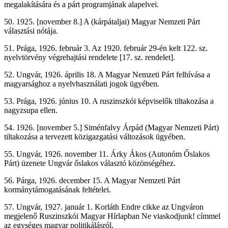
megalakítására és a párt programjának alapelvei.
50. 1925. [november 8.] A (kárpátaljai) Magyar Nemzeti Párt
választási nótája.
51. Prága, 1926. február 3. Az 1920. február 29-én kelt 122. sz.
nyelvtörvény végrehajtási rendelete [17. sz. rendelet].
52. Ungvár, 1926. április 18. A Magyar Nemzeti Párt felhívása a
magyarsághoz a nyelvhasználati jogok ügyében.
53. Prága, 1926. június 10. A ruszinszkói képviselők tiltakozása a
nagyzsupa ellen.
54. 1926. [november 5.] Siménfalvy Árpád (Magyar Nemzeti Párt)
tiltakozása a tervezett közigazgatási változások ügyében.
55. Ungvár, 1926. november 11. Árky Ákos (Autonóm Őslakos
Párt) üzenete Ungvár őslakos választó közönségéhez.
56. Párga, 1926. december 15. A Magyar Nemzeti Párt
kormánytámogatásának feltételei.
57. Ungvár, 1927. január 1. Korláth Endre cikke az Ungváron
megjelenő Ruszinszkói Magyar Hírlapban Ne viaskodjunk! címmel
az egységes magyar politikálásról.