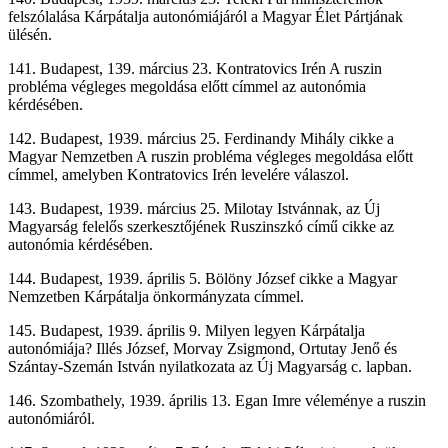
felszólalása Kárpátalja autonómiájáról a Magyar Élet Pártjának
ülésén.
141. Budapest, 139. március 23. Kontratovics Irén A ruszin
probléma végleges megoldása előtt címmel az autonómia
kérdésében.
142. Budapest, 1939. március 25. Ferdinandy Mihály cikke a
Magyar Nemzetben A ruszin probléma végleges megoldása előtt
címmel, amelyben Kontratovics Irén levelére válaszol.
143. Budapest, 1939. március 25. Milotay Istvánnak, az Új
Magyarság felelős szerkesztőjének Ruszinszkó című cikke az
autonómia kérdésében.
144. Budapest, 1939. április 5. Bölöny József cikke a Magyar
Nemzetben Kárpátalja önkormányzata címmel.
145. Budapest, 1939. április 9. Milyen legyen Kárpátalja
autonómiája? Illés József, Morvay Zsigmond, Ortutay Jenő és
Szántay-Szemán István nyilatkozata az Új Magyarság c. lapban.
146. Szombathely, 1939. április 13. Egan Imre véleménye a ruszin
autonómiáról.