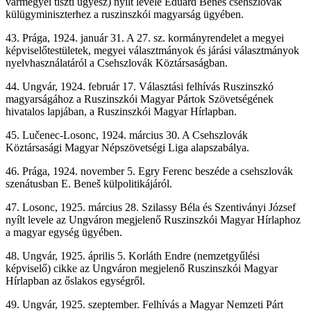
vármegyei tiszti ügyész) nyílt levele Eduard Beneš csehszlovák
külügyminiszterhez a ruszinszkói magyarság ügyében.
43. Prága, 1924. január 31. A 27. sz. kormányrendelet a megyei
képviselőtestületek, megyei választmányok és járási választmányok
nyelvhasználatáról a Csehszlovák Köztársaságban.
44. Ungvár, 1924. február 17. Választási felhívás Ruszinszkó
magyarságához a Ruszinszkói Magyar Pártok Szövetségének
hivatalos lapjában, a Ruszinszkói Magyar Hírlapban.
45. Lučenec-Losonc, 1924. március 30. A Csehszlovák
Köztársasági Magyar Népszövetségi Liga alapszabálya.
46. Prága, 1924. november 5. Egry Ferenc beszéde a csehszlovák
szenátusban E. Beneš külpolitikájáról.
47. Losonc, 1925. március 28. Szilassy Béla és Szentiványi József
nyílt levele az Ungváron megjelenő Ruszinszkói Magyar Hírlaphoz
a magyar egység ügyében.
48. Ungvár, 1925. április 5. Korláth Endre (nemzetgyűlési
képviselő) cikke az Ungváron megjelenő Ruszinszkói Magyar
Hírlapban az őslakos egységről.
49. Ungvár, 1925. szeptember. Felhívás a Magyar Nemzeti Párt