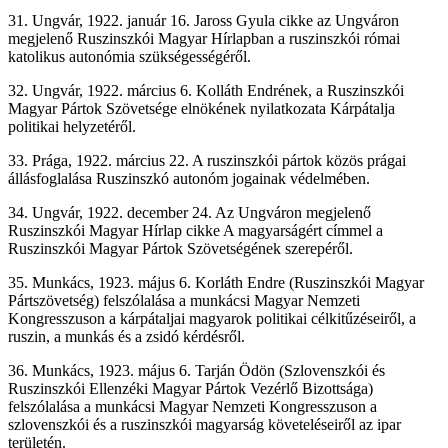
31. Ungvár, 1922. január 16. Jaross Gyula cikke az Ungváron
megjelenő Ruszinszkói Magyar Hírlapban a ruszinszkói római
katolikus autonómia szükségességéről.
32. Ungvár, 1922. március 6. Kolláth Endrének, a Ruszinszkói
Magyar Pártok Szövetsége elnökének nyilatkozata Kárpátalja
politikai helyzetéről.
33. Prága, 1922. március 22. A ruszinszkói pártok közös prágai
állásfoglalása Ruszinszkó autonóm jogainak védelmében.
34. Ungvár, 1922. december 24. Az Ungváron megjelenő
Ruszinszkói Magyar Hírlap cikke A magyarságért címmel a
Ruszinszkói Magyar Pártok Szövetségének szerepéről.
35. Munkács, 1923. május 6. Korláth Endre (Ruszinszkói Magyar
Pártszövetség) felszólalása a munkácsi Magyar Nemzeti
Kongresszuson a kárpátaljai magyarok politikai célkitűzéseiről, a
ruszin, a munkás és a zsidó kérdésről.
36. Munkács, 1923. május 6. Tarján Ödön (Szlovenszkói és
Ruszinszkói Ellenzéki Magyar Pártok Vezérlő Bizottsága)
felszólalása a munkácsi Magyar Nemzeti Kongresszuson a
szlovenszkói és a ruszinszkói magyarság követeléseiről az ipar
területén.