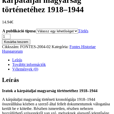
kárpátaljai magyarság
történetéhez 1918–1944
14.94
€
A publikáció típusa
Törlés
FEDINEC
CSILLA:
Kosárba teszem
Iratok
Cikkszám:
FONTES-2004-02
Kategória:
Fontes Historiae
a
Hungarorum
kárpátaljai
magyarság
Leírás
történetéhez
További információk
1918–
Vélemények (0)
1944
mennyiség
Leírás
Iratok a kárpátaljai magyarság történetéhez 1918–1944
A kárpátaljai magyarság történeti kronológiája 1918–1944
összeállítása közben a szerző által fellelt dokumentumok válogatása
került be e kötetbe. Részben ismeretlen, részben nehezen
hozzáférhető szövegekről van szó, melyeknek alapvető jelentősége