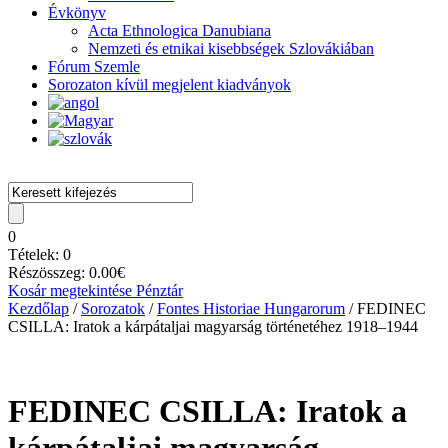
Évkönyv
Acta Ethnologica Danubiana
Nemzeti és etnikai kisebbségek Szlovákiában
Fórum Szemle
Sorozaton kívül megjelent kiadványok
0
Tételek:
0
Részösszeg:
0.00
€
Kosár megtekintése
Pénztár
Kezdőlap
/
Sorozatok
/
Fontes Historiae Hungarorum
/ FEDINEC
CSILLA: Iratok a kárpátaljai magyarság történetéhez 1918–1944
FEDINEC CSILLA: Iratok a