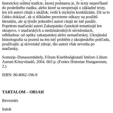
historickej orálnej tradície, ktorej podstatou je, že texty neprečítané
do posledného riadku, alebo ktoré sa neopierajú o základné texty,
len ich autori citujú z ukážok, vedú k mylným konklúziám. Dá sa to
ľahko dokázať, ak si dôkladne prezrieme odkazy na použitú
literatúru, ale aj týmže jednotliví autori citujú tie isté pasáže.
Popritom maďarskí autori Zakarpatsko častokrát tematizujú len
okrajovo, v maďarských a medzinárodných súvislostiach,
odhliadnuc od optiky zakarpatskej alebo nemaďarskej. Ukrajinská
historiografia sa pozerá na ten istý problém z ukrajinského pohľadu,
používajúc aj slovenské zdroje, títo autori však nevedia po
maďarsky.
Somorja–Dunaszerdahely, Fórum Kisebbségkutató Intézet–Lilium
Aurum Könyvkiadó, 2004. 663 p. (Fontes Historiae Hungarorum,
2.)
ISBN: 80-8062-196-9
TARTALOM – OBSAH
Bevezetés
Iratok