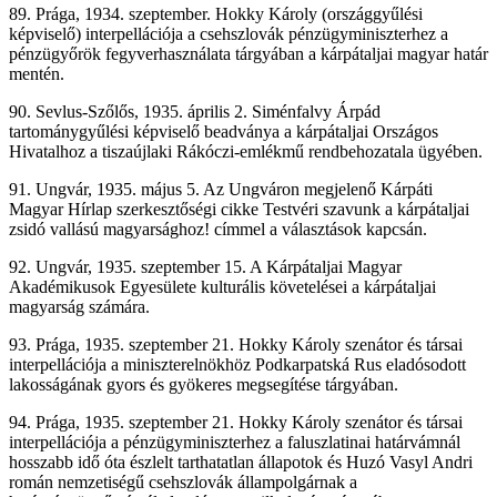
89. Prága, 1934. szeptember. Hokky Károly (országgyűlési
képviselő) interpellációja a csehszlovák pénzügyminiszterhez a
pénzügyőrök fegyverhasználata tárgyában a kárpátaljai magyar határ
mentén.
90. Sevlus-Szőlős, 1935. április 2. Siménfalvy Árpád
tartománygyűlési képviselő beadványa a kárpátaljai Országos
Hivatalhoz a tiszaújlaki Rákóczi-emlékmű rendbehozatala ügyében.
91. Ungvár, 1935. május 5. Az Ungváron megjelenő Kárpáti
Magyar Hírlap szerkesztőségi cikke Testvéri szavunk a kárpátaljai
zsidó vallású magyarsághoz! címmel a választások kapcsán.
92. Ungvár, 1935. szeptember 15. A Kárpátaljai Magyar
Akadémikusok Egyesülete kulturális követelései a kárpátaljai
magyarság számára.
93. Prága, 1935. szeptember 21. Hokky Károly szenátor és társai
interpellációja a miniszterelnökhöz Podkarpatská Rus eladósodott
lakosságának gyors és gyökeres megsegítése tárgyában.
94. Prága, 1935. szeptember 21. Hokky Károly szenátor és társai
interpellációja a pénzügyminiszterhez a faluszlatinai határvámnál
hosszabb idő óta észlelt tarthatatlan állapotok és Huzó Vasyl Andri
román nemzetiségű csehszlovák állampolgárnak a