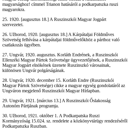
magyarsághoz! címmel Trianon hatásáról a podkarpatszka ruszi
magyarokra.
25. 1920. [augusztus 18.] A Ruszinszkói Magyar Jogpárt
szervezetei.
26. Užhorod, 1920. [augusztus 18.] A Kárpátaljai Földműves
Szövetség felhívása a kárpátaljai földművelőkhöz a párthoz való
csatlakozás ügyében.
27. Ungvár, 1920. augusztus. Korláth Endrének, a Ruszinszkói
Ellenzéki Magyar Pártok Szövetsége ügyvezetőjének, a Ruszinszkói
Magyar Jogpárt elnökének üzenete Ruszinszkó városainak,
különösen Ungvár polgárságának.
28. Ungvár, 1920. december 15. Korláth Endre (Ruszinszkói
Magyar Pártok Szövetsége) cikke a magyar egység gondolatáról az
Ungváron megjelenő Ruszinszkói Magyar Hírlapban.
29. Ungvár, 1921. [március 13.] A Ruszinszkói Őslakosság
Autonóm Pártjának programja.
30. Užhorod, 1921. október 1. A Podkarpatska Ruszi
Kormányzóság 15.024. sz. rendelete a közkönyvtárügy rendezéséről
Podkarpatszka Ruszban.