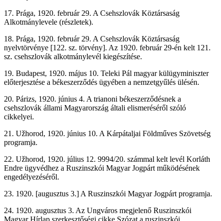
17. Prága, 1920. február 29. A Csehszlovák Köztársaság
Alkotmánylevele (részletek).
18. Prága, 1920. február 29. A Csehszlovák Köztársaság
nyelvtörvénye [122. sz. törvény]. Az 1920. február 29-én kelt 121.
sz. csehszlovák alkotmánylevél kiegészítése.
19. Budapest, 1920. május 10. Teleki Pál magyar külügyminiszter
előterjesztése a békeszerződés ügyében a nemzetgyűlés ülésén.
20. Párizs, 1920. június 4. A trianoni békeszerződésnek a
csehszlovák állami Magyarország általi elismeréséről szóló
cikkelyei.
21. Užhorod, 1920. június 10. A Kárpátaljai Földműves Szövetség
programja.
22. Užhorod, 1920. július 12. 9994/20. számmal kelt levél Korláth
Endre ügyvédhez a Ruszinszkói Magyar Jogpárt működésének
engedélyezéséről.
23. 1920. [augusztus 3.] A Ruszinszkói Magyar Jogpárt programja.
24. 1920. augusztus 3. Az Ungváros megjelenő Ruszinszkói
Magyar Hírlap szerkesztőségi cikke Szózat a ruszinszkói