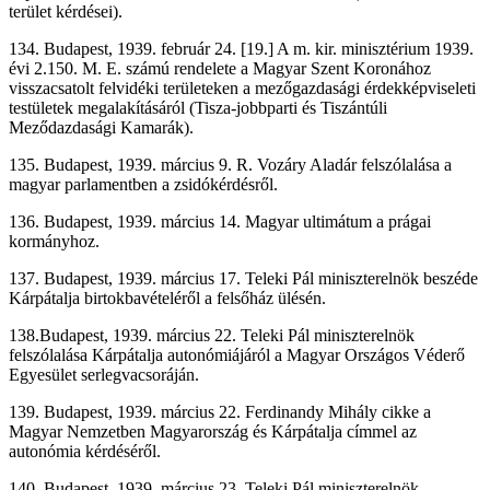
terület kérdései).
134. Budapest, 1939. február 24. [19.] A m. kir. minisztérium 1939.
évi 2.150. M. E. számú rendelete a Magyar Szent Koronához
visszacsatolt felvidéki területeken a mezőgazdasági érdekképviseleti
testületek megalakításáról (Tisza-jobbparti és Tiszántúli
Meződazdasági Kamarák).
135. Budapest, 1939. március 9. R. Vozáry Aladár felszólalása a
magyar parlamentben a zsidókérdésről.
136. Budapest, 1939. március 14. Magyar ultimátum a prágai
kormányhoz.
137. Budapest, 1939. március 17. Teleki Pál miniszterelnök beszéde
Kárpátalja birtokbavételéről a felsőház ülésén.
138.Budapest, 1939. március 22. Teleki Pál miniszterelnök
felszólalása Kárpátalja autonómiájáról a Magyar Országos Véderő
Egyesület serlegvacsoráján.
139. Budapest, 1939. március 22. Ferdinandy Mihály cikke a
Magyar Nemzetben Magyarország és Kárpátalja címmel az
autonómia kérdéséről.
140. Budapest, 1939. március 23. Teleki Pál miniszterelnök