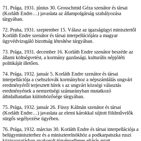
71. Prága, 1931. június 30. Grosschmid Géza szenátor és társai
(Korláth Endre…) javaslata az állampolgárság szabályozása
tárgyában.
72. Praha, 1931. szeptember 15. Válasz az igazságügyi minisztertől
Korláth Endre szenátor és társai interpellációjára a magyar
ügyvédvizsgáló bizottság létesítése tárgyában.
73. Prága, 1931. december 16. Korláth Endre szenátor beszéde az
állami költségvetést, a kormány gazdasági, kulturális népjóléti
politikáját illetően.
74. Prága, 1932. január 5. Korláth Endre szenátor és társai
interpellációja a csehszlovák kormányhoz a népszámlálás ungvári
eredményéről terjesztett hírek s az ungvári községi választás
eredményének a nemzetiségi számarányban mutatkozó
áthidalhatatlan különbözősége tárgyában.
75. Prága, 1932. január 26. Füssy Kálmán szenátor és társai
(Korláth Endre…) javaslata az elemi károkkal sújtott földművelők
sürgős segélyezése ügyében.
76. Prága, 1932. március 30. Korláth Endre és társai interpellációja a
belügyminiszterhez és a miniszterelnökhöz a podkarpatszka ruszi
közigazgatásban gyakorolt törvényellenes eljárás miatt.