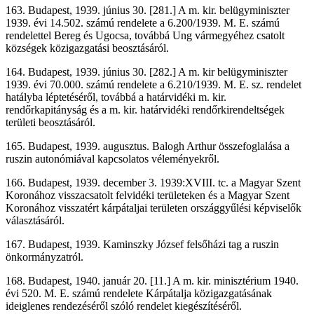
163. Budapest, 1939. június 30. [281.] A m. kir. belügyminiszter
1939. évi 14.502. számú rendelete a 6.200/1939. M. E. számú
rendelettel Bereg és Ugocsa, továbbá Ung vármegyéhez csatolt
községek közigazgatási beosztásáról.
164. Budapest, 1939. június 30. [282.] A m. kir belügyminiszter
1939. évi 70.000. számú rendelete a 6.210/1939. M. E. sz. rendelet
hatályba léptetéséről, továbbá a határvidéki m. kir.
rendőrkapitányság és a m. kir. határvidéki rendőrkirendeltségek
területi beosztásáról.
165. Budapest, 1939. augusztus. Balogh Arthur összefoglalása a
ruszin autonómiával kapcsolatos véleményekről.
166. Budapest, 1939. december 3. 1939:XVIII. tc. a Magyar Szent
Koronához visszacsatolt felvidéki területeken és a Magyar Szent
Koronához visszatért kárpátaljai területen országgyűlési képviselők
választásáról.
167. Budapest, 1939. Kaminszky József felsőházi tag a ruszin
önkormányzatról.
168. Budapest, 1940. január 20. [11.] A m. kir. minisztérium 1940.
évi 520. M. E. számú rendelete Kárpátalja közigazgatásának
ideiglenes rendezéséről szóló rendelet kiegészítéséről.