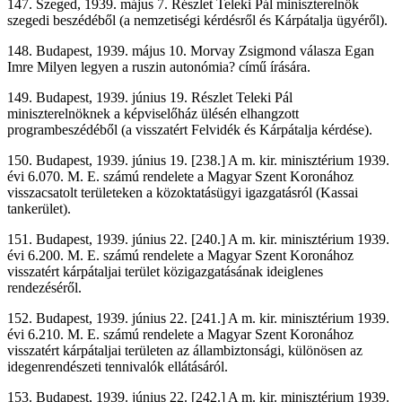
147. Szeged, 1939. május 7. Részlet Teleki Pál miniszterelnök
szegedi beszédéből (a nemzetiségi kérdésről és Kárpátalja ügyéről).
148. Budapest, 1939. május 10. Morvay Zsigmond válasza Egan
Imre Milyen legyen a ruszin autonómia? című írására.
149. Budapest, 1939. június 19. Részlet Teleki Pál
miniszterelnöknek a képviselőház ülésén elhangzott
programbeszédéből (a visszatért Felvidék és Kárpátalja kérdése).
150. Budapest, 1939. június 19. [238.] A m. kir. minisztérium 1939.
évi 6.070. M. E. számú rendelete a Magyar Szent Koronához
visszacsatolt területeken a közoktatásügyi igazgatásról (Kassai
tankerület).
151. Budapest, 1939. június 22. [240.] A m. kir. minisztérium 1939.
évi 6.200. M. E. számú rendelete a Magyar Szent Koronához
visszatért kárpátaljai terület közigazgatásának ideiglenes
rendezéséről.
152. Budapest, 1939. június 22. [241.] A m. kir. minisztérium 1939.
évi 6.210. M. E. számú rendelete a Magyar Szent Koronához
visszatért kárpátaljai területen az állambiztonsági, különösen az
idegenrendészeti tennivalók ellátásáról.
153. Budapest, 1939. június 22. [242.] A m. kir. minisztérium 1939.