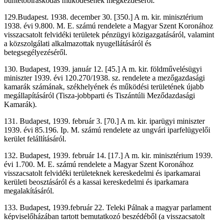
büntetőbíráskodás működésének megkezdéséről.
129.Budapest. 1938. december 30. [350.] A m. kir. minisztérium
1938. évi 9.800. M. E. számú rendelete a Magyar Szent Koronához
visszacsatolt felvidéki területek pénzügyi közigazgatásáról, valamint
a közszolgálati alkalmazottak nyugellátásáról és
betegsegélyezéséről.
130. Budapest, 1939. január 12. [45.] A m. kir. földművelésügyi
miniszter 1939. évi 120.270/1938. sz. rendelete a mezőgazdasági
kamarák számának, székhelyének és működési területének újabb
megállapításáról (Tisza-jobbparti és Tiszántúli Meződazdasági
Kamarák).
131. Budapest, 1939. február 3. [70.] A m. kir. iparügyi miniszter
1939. évi 85.196. Ip. M. számú rendelete az ungvári iparfelügyelői
kerület felállításáról.
132. Budapest, 1939. február 14. [17.] A m. kir. minisztérium 1939.
évi 1.700. M. E. számú rendelete a Magyar Szent Koronához
visszacsatolt felvidéki területeknek kereskedelmi és iparkamarai
kerületi beosztásáról és a kassai kereskedelmi és iparkamara
megalakításáról.
133. Budapest, 1939.február 22. Teleki Pálnak a magyar parlament
képviselőházában tartott bemutatkozó beszédéből (a visszacsatolt