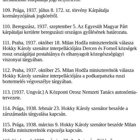
109. Prága, 1937. július 8. 172. sz. törvény Kárpátalja
kormányzójának jogköréről.
110. Beregszász, 1937. szeptember 5. Az Egyesült Magyar Párt
kárpátaljai kerülete beregszászi országos gyűlésének határozata.
111. Praha, 1937. október 18. Milan Hodža miniszterelnök válasza
Hokky Károly szenátor interpellációjára Dercen és Fornoš községek
rossz országútjai postahiánya és elhanyagolt közegészségügyi
viszonyai tárgyában.
112. Praha, 1937. október 25. Milan Hodža miniszterelnök válasza
Hokky Károly szenátor interpellációjára a podkarpatszka ruszi
bortermelés végveszélye tárgyában.
113. [1937. Ungvár.] A Központi Orosz Nemzeti Tanács autonómia-
tervezete.
114. Prága, 1938. február 23. Hokky Károly szenátor beszéde a
zárszámadás tárgyalása kapcsán.
115. Prága, 1938. március 9. Hokky Károly szenátor beszéde Milan
Hodža miniszterelnök expozéja kapcsán.