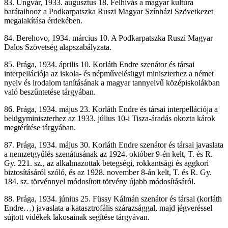
83. Ungvár, 1933. augusztus 18. Felhívás a magyar kultúra
barátaihooz a Podkarpatszka Ruszi Magyar Színházi Szövetkezet
megalakítása érdekében.
84. Berehovo, 1934. március 10. A Podkarpatszka Ruszi Magyar
Dalos Szövetség alapszabályzata.
85. Prága, 1934. április 10. Korláth Endre szenátor és társai
interpellációja az iskola- és népművelésügyi miniszterhez a német
nyelv és irodalom tanításának a magyar tannyelvű középiskolákban
való beszűntetése tárgyában.
86. Prága, 1934. május 23. Korláth Endre és társai interpellációja a
belügyminiszterhez az 1933. július 10-i Tisza-áradás okozta károk
megtérítése tárgyában.
87. Prága, 1934. május 30. Korláth Endre szenátor és társai javaslata
a nemzetgyűlés szenátusának az 1924. október 9-én kelt, T. és R.
Gy. 221. sz., az alkalmazottak betegségi, rokkantsági és aggkori
biztosításáról szóló, és az 1928. november 8-án kelt, T. és R. Gy.
184. sz. törvénnyel módosított törvény újabb módosításáról.
88. Prága, 1934. június 25. Füssy Kálmán szenátor és társai (korláth
Endre…) javaslata a katasztrofális szárazsággal, majd jégveréssel
sújtott vidékek lakosainak segítése tárgyávan.