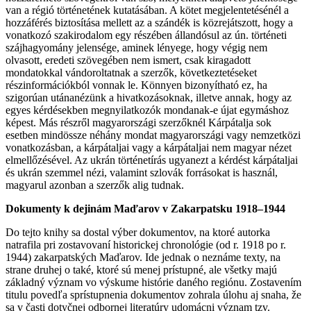
van a régió történetének kutatásában. A kötet megjelentetésénél a
hozzáférés biztosítása mellett az a szándék is közrejátszott, hogy a
vonatkozó szakirodalom egy részében állandósul az ún. történeti
szájhagyomány jelensége, aminek lényege, hogy végig nem
olvasott, eredeti szövegében nem ismert, csak kiragadott
mondatokkal vándoroltatnak a szerzők, következtetéseket
részinformációkból vonnak le. Könnyen bizonyítható ez, ha
szigorúan utánanézünk a hivatkozásoknak, illetve annak, hogy az
egyes kérdésekben megnyilatkozók mondanak-e újat egymáshoz
képest. Más részről magyarországi szerzőknél Kárpátalja sok
esetben mindössze néhány mondat magyarországi vagy nemzetközi
vonatkozásban, a kárpátaljai vagy a kárpátaljai nem magyar nézet
elmellőzésével. Az ukrán történetírás ugyanezt a kérdést kárpátaljai
és ukrán szemmel nézi, valamint szlovák forrásokat is használ,
magyarul azonban a szerzők alig tudnak.
Dokumenty k dejinám Maďarov v Zakarpatsku 1918–1944
Do tejto knihy sa dostal výber dokumentov, na ktoré autorka
natrafila pri zostavovaní historickej chronológie (od r. 1918 po r.
1944) zakarpatských Maďarov. Ide jednak o neznáme texty, na
strane druhej o také, ktoré sú menej prístupné, ale všetky majú
základný význam vo výskume histórie daného regiónu. Zostavením
titulu povedľa sprístupnenia dokumentov zohrala úlohu aj snaha, že
sa v časti dotyčnej odbornej literatúry udomácni význam tzv.