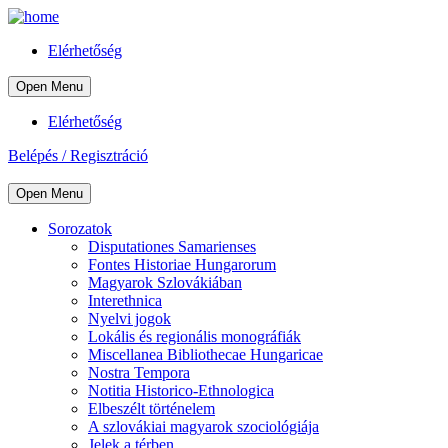
Elérhetőség
Open Menu
Elérhetőség
Belépés / Regisztráció
Open Menu
Sorozatok
Disputationes Samarienses
Fontes Historiae Hungarorum
Magyarok Szlovákiában
Interethnica
Nyelvi jogok
Lokális és regionális monográfiák
Miscellanea Bibliothecae Hungaricae
Nostra Tempora
Notitia Historico-Ethnologica
Elbeszélt történelem
A szlovákiai magyarok szociológiája
Jelek a térben