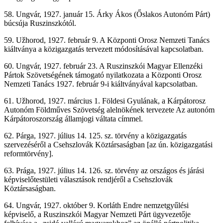
58. Ungvár, 1927. január 15. Árky Ákos (Őslakos Autonóm Párt)
búcsúja Ruszinszkótól.
59. Užhorod, 1927. február 9. A Központi Orosz Nemzeti Tanács
kiáltványa a közigazgatás tervezett módosításával kapcsolatban.
60. Ungvár, 1927. február 23. A Ruszinszkói Magyar Ellenzéki
Pártok Szövetségének támogató nyilatkozata a Központi Orosz
Nemzeti Tanács 1927. február 9-i kiáltványával kapcsolatban.
61. Užhorod, 1927. március 1. Földesi Gyulának, a Kárpátorosz
Autonóm Földműves Szövetség alelnökének tervezete Az autonóm
Kárpátoroszország államjogi váltata címmel.
62. Párga, 1927. július 14. 125. sz. törvény a közigazgatás
szervezéséről a Csehszlovák Köztársaságban [az ún. közigazgatási
reformtörvény].
63. Prága, 1927. július 14. 126. sz. törvény az országos és járási
képviselőtestületi választások rendjéről a Csehszlovák
Köztársaságban.
64. Ungvár, 1927. október 9. Korláth Endre nemzetgyűlési
képviselő, a Ruszinszkói Magyar Nemzeti Párt ügyvezetője