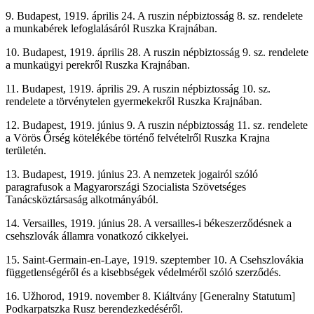
9. Budapest, 1919. április 24. A ruszin népbiztosság 8. sz. rendelete
a munkabérek lefoglalásáról Ruszka Krajnában.
10. Budapest, 1919. április 28. A ruszin népbiztosság 9. sz. rendelete
a munkaügyi perekről Ruszka Krajnában.
11. Budapest, 1919. április 29. A ruszin népbiztosság 10. sz.
rendelete a törvénytelen gyermekekről Ruszka Krajnában.
12. Budapest, 1919. június 9. A ruszin népbiztosság 11. sz. rendelete
a Vörös Őrség kötelékébe történő felvételről Ruszka Krajna
területén.
13. Budapest, 1919. június 23. A nemzetek jogairól szóló
paragrafusok a Magyarországi Szocialista Szövetséges
Tanácsköztársaság alkotmányából.
14. Versailles, 1919. június 28. A versailles-i békeszerződésnek a
csehszlovák államra vonatkozó cikkelyei.
15. Saint-Germain-en-Laye, 1919. szeptember 10. A Csehszlovákia
függetlenségéről és a kisebbségek védelméről szóló szerződés.
16. Užhorod, 1919. november 8. Kiáltvány [Generalny Statutum]
Podkarpatszka Rusz berendezkedéséről.