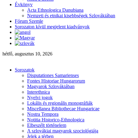
Évkönyv
Acta Ethnologica Danubiana
Nemzeti és etnikai kisebbségek Szlovákiában
Fórum Szemle
Sorozaton kívül megjelent kiadványok
hétfő, augusztus 10, 2026
Sorozatok
Disputationes Samarienses
Fontes Historiae Hungarorum
Magyarok Szlovákiában
Interethnica
Nyelvi jogok
Lokális és regionális monográfiák
Miscellanea Bibliothecae Hungaricae
Nostra Tempora
Notitia Historico-Ethnologica
Elbeszélt történelem
A szlovákiai magyarok szociológiája
Jelek a térben