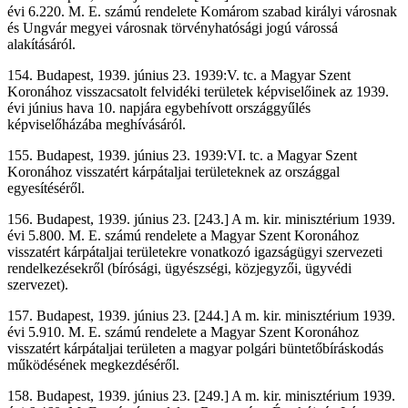
évi 6.220. M. E. számú rendelete Komárom szabad királyi városnak
és Ungvár megyei városnak törvényhatósági jogú várossá
alakításáról.
154. Budapest, 1939. június 23. 1939:V. tc. a Magyar Szent
Koronához visszacsatolt felvidéki területek képviselőinek az 1939.
évi június hava 10. napjára egybehívott országgyűlés
képviselőházába meghívásáról.
155. Budapest, 1939. június 23. 1939:VI. tc. a Magyar Szent
Koronához visszatért kárpátaljai területeknek az országgal
egyesítéséről.
156. Budapest, 1939. június 23. [243.] A m. kir. minisztérium 1939.
évi 5.800. M. E. számú rendelete a Magyar Szent Koronához
visszatért kárpátaljai területekre vonatkozó igazságügyi szervezeti
rendelkezésekről (bírósági, ügyészségi, közjegyzői, ügyvédi
szervezet).
157. Budapest, 1939. június 23. [244.] A m. kir. minisztérium 1939.
évi 5.910. M. E. számú rendelete a Magyar Szent Koronához
visszatért kárpátaljai területen a magyar polgári büntetőbíráskodás
működésének megkezdéséről.
158. Budapest, 1939. június 23. [249.] A m. kir. minisztérium 1939.