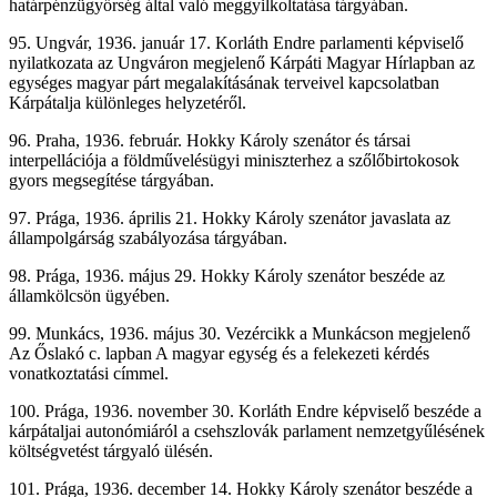
határpénzügyőrség által való meggyilkoltatása tárgyában.
95. Ungvár, 1936. január 17. Korláth Endre parlamenti képviselő
nyilatkozata az Ungváron megjelenő Kárpáti Magyar Hírlapban az
egységes magyar párt megalakításának terveivel kapcsolatban
Kárpátalja különleges helyzetéről.
96. Praha, 1936. február. Hokky Károly szenátor és társai
interpellációja a földművelésügyi miniszterhez a szőlőbirtokosok
gyors megsegítése tárgyában.
97. Prága, 1936. április 21. Hokky Károly szenátor javaslata az
állampolgárság szabályozása tárgyában.
98. Prága, 1936. május 29. Hokky Károly szenátor beszéde az
államkölcsön ügyében.
99. Munkács, 1936. május 30. Vezércikk a Munkácson megjelenő
Az Őslakó c. lapban A magyar egység és a felekezeti kérdés
vonatkoztatási címmel.
100. Prága, 1936. november 30. Korláth Endre képviselő beszéde a
kárpátaljai autonómiáról a csehszlovák parlament nemzetgyűlésének
költségvetést tárgyaló ülésén.
101. Prága, 1936. december 14. Hokky Károly szenátor beszéde a