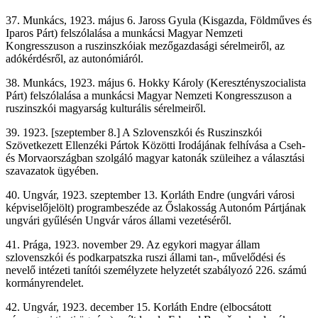
37. Munkács, 1923. május 6. Jaross Gyula (Kisgazda, Földműves és
Iparos Párt) felszólalása a munkácsi Magyar Nemzeti
Kongresszuson a ruszinszkóiak mezőgazdasági sérelmeiről, az
adókérdésről, az autonómiáról.
38. Munkács, 1923. május 6. Hokky Károly (Keresztényszocialista
Párt) felszólalása a munkácsi Magyar Nemzeti Kongresszuson a
ruszinszkói magyarság kulturális sérelmeiről.
39. 1923. [szeptember 8.] A Szlovenszkói és Ruszinszkói
Szövetkezett Ellenzéki Pártok Közötti Irodájának felhívása a Cseh-
és Morvaországban szolgáló magyar katonák szüleihez a választási
szavazatok ügyében.
40. Ungvár, 1923. szeptember 13. Korláth Endre (ungvári városi
képviselőjelölt) programbeszéde az Őslakosság Autonóm Pártjának
ungvári gyűlésén Ungvár város állami vezetéséről.
41. Prága, 1923. november 29. Az egykori magyar állam
szlovenszkói és podkarpatszka ruszi állami tan-, művelődési és
nevelő intézeti tanítói személyzete helyzetét szabályozó 226. számú
kormányrendelet.
42. Ungvár, 1923. december 15. Korláth Endre (elbocsátott