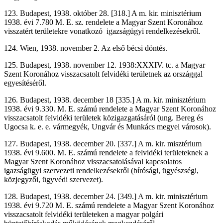
123. Budapest, 1938. október 28. [318.] A m. kir. minisztérium
1938. évi 7.780 M. E. sz. rendelete a Magyar Szent Koronához
visszatért területekre vonatkozó igazságügyi rendelkezésekről.
124. Wien, 1938. november 2. Az első bécsi döntés.
125. Budapest, 1938. november 12. 1938:XXXIV. tc. a Magyar
Szent Koronához visszacsatolt felvidéki területnek az országgal
egyesítéséről.
126. Budapest, 1938. december 18 [335.] A m. kir. minisztérium
1938. évi 9.330. M. E. számú rendelete a Magyar Szent Koronához
visszacsatolt felvidéki területek közigazgatásáról (ung. Bereg és
Ugocsa k. e. e. vármegyék, Ungvár és Munkács megyei városok).
127. Budapest, 1938. december 20. [337.] A m. kir. misztérium
1938. évi 9.600. M. E. számú rendelete a felvidéki területeknek a
Magyar Szent Koronához visszacsatolásával kapcsolatos
igazságügyi szervezeti rendelkezésekről (bírósági, ügyészségi,
közjegyzői, ügyvédi szervezet).
128. Budapest, 1938. december 24. [349.] A m. kir. minisztérium
1938. évi 9.720 M. E. számú rendelete a Magyar Szent Koronához
visszacsatolt felvidéki területeken a magyar polgári