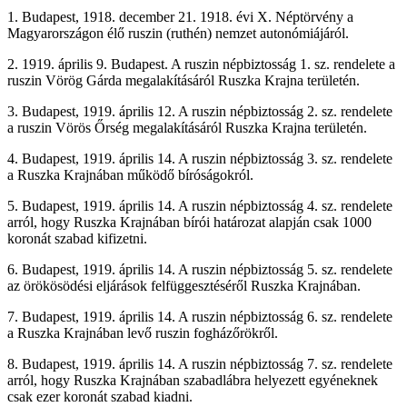
1. Budapest, 1918. december 21. 1918. évi X. Néptörvény a
Magyarországon élő ruszin (ruthén) nemzet autonómiájáról.
2. 1919. április 9. Budapest. A ruszin népbiztosság 1. sz. rendelete a
ruszin Vörög Gárda megalakításáról Ruszka Krajna területén.
3. Budapest, 1919. április 12. A ruszin népbiztosság 2. sz. rendelete
a ruszin Vörös Őrség megalakításáról Ruszka Krajna területén.
4. Budapest, 1919. április 14. A ruszin népbiztosság 3. sz. rendelete
a Ruszka Krajnában működő bíróságokról.
5. Budapest, 1919. április 14. A ruszin népbiztosság 4. sz. rendelete
arról, hogy Ruszka Krajnában bírói határozat alapján csak 1000
koronát szabad kifizetni.
6. Budapest, 1919. április 14. A ruszin népbiztosság 5. sz. rendelete
az örökösödési eljárások felfüggesztéséről Ruszka Krajnában.
7. Budapest, 1919. április 14. A ruszin népbiztosság 6. sz. rendelete
a Ruszka Krajnában levő ruszin fogházőrökről.
8. Budapest, 1919. április 14. A ruszin népbiztosság 7. sz. rendelete
arról, hogy Ruszka Krajnában szabadlábra helyezett egyéneknek
csak ezer koronát szabad kiadni.