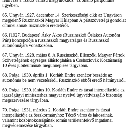
felhívása a „zsidó vallású magyarokhoz” az önálló pártpolitika
ügyében.
65. Ungvár, 1927. december 14. Szerkesztőségi cikk az Ungváron
megjelenő Ruszinszkói Magyar Hírlapban A pártszövetségi gondolat
címmel annak ruszinszkói eredetéről.
66. [1927. Budapest] Árky Ákos (Ruszinszkói Őslakos Autonóm
Párt) koncepciója a ruszinszkói magyarságra és Ruszinszkó
autonómiájára vonatkozóan.
67. Ungvár, 1928. május 8. A Ruszinszkói Ellenzéki Magyar Pártok
Szövetségének egységes állásfoglalása a Csehszlovák Köztársaság
10 éves jubileumának megünneplése tárgyában.
68. Prága, 1930. április 1. Korláth Endre szenátor beszéde az
autonómia be nem vezetéséről, Ruszinszkó ebből eredő hátrányairól.
69. Prága, 1930. június 10. Korláth Endre és társai interpellációja az
igazságügyi miniszterhez magyar nyelvű ügyvédvizsgáló bizottság
megszervezése tárgyában.
70. Prága, 1931. március 2. Korláth Endre szenátor és társai
interpellációja az összkormányhoz Técső város és lakosainak,
valamint közbirtokosságának román területenfekvő ingatlanai
megvédelmezése tárgyában.