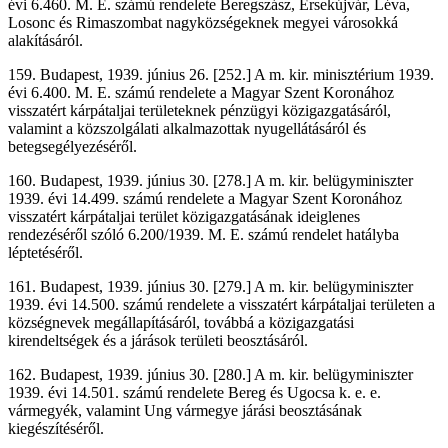
évi 6.460. M. E. számú rendelete Beregszász, Érsekújvár, Léva,
Losonc és Rimaszombat nagyközségeknek megyei városokká
alakításáról.
159. Budapest, 1939. június 26. [252.] A m. kir. minisztérium 1939.
évi 6.400. M. E. számú rendelete a Magyar Szent Koronához
visszatért kárpátaljai területeknek pénzügyi közigazgatásáról,
valamint a közszolgálati alkalmazottak nyugellátásáról és
betegsegélyezéséről.
160. Budapest, 1939. június 30. [278.] A m. kir. belügyminiszter
1939. évi 14.499. számú rendelete a Magyar Szent Koronához
visszatért kárpátaljai terület közigazgatásának ideiglenes
rendezéséről szóló 6.200/1939. M. E. számú rendelet hatályba
léptetéséről.
161. Budapest, 1939. június 30. [279.] A m. kir. belügyminiszter
1939. évi 14.500. számú rendelete a visszatért kárpátaljai területen a
községnevek megállapításáról, továbbá a közigazgatási
kirendeltségek és a járások területi beosztásáról.
162. Budapest, 1939. június 30. [280.] A m. kir. belügyminiszter
1939. évi 14.501. számú rendelete Bereg és Ugocsa k. e. e.
vármegyék, valamint Ung vármegye járási beosztásának
kiegészítéséről.